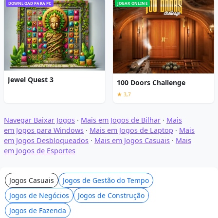
DOWNLOAD PARA PC
JOGAR ONLINE
Jewel Quest 3
100 Doors Challenge
★ 3,7
Navegar Baixar Jogos
·
Mais em Jogos de Bilhar
·
Mais
em Jogos para Windows
·
Mais em Jogos de Laptop
·
Mais
em Jogos Desbloqueados
·
Mais em Jogos Casuais
·
Mais
em Jogos de Esportes
Jogos Casuais
Jogos de Gestão do Tempo
Jogos de Negócios
Jogos de Construção
Jogos de Fazenda