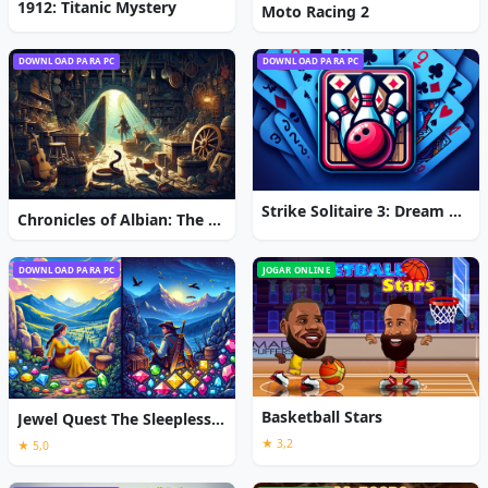
1912: Titanic Mystery
Moto Racing 2
DOWNLOAD PARA PC
DOWNLOAD PARA PC
Strike Solitaire 3: Dream Resort
Chronicles of Albian: The Magic Convention
DOWNLOAD PARA PC
JOGAR ONLINE
Basketball Stars
Jewel Quest The Sleepless Star
★ 3,2
★ 5,0