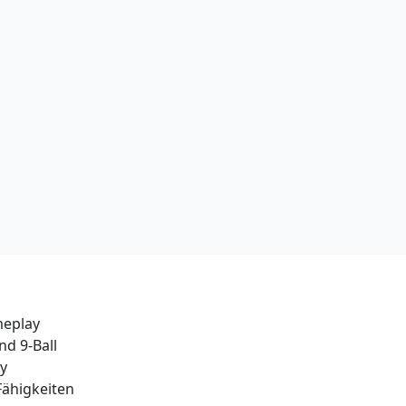
meplay
nd 9-Ball
ay
ähigkeiten