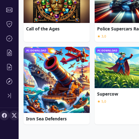
Call of the Ages
Police Supercars Ra
★ 3,0
PC-DOWNLOAD
PC-DOWNLOAD
Supercow
★ 5,0
Iron Sea Defenders