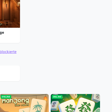
nge
blockierte
ONLINE
ONLINE