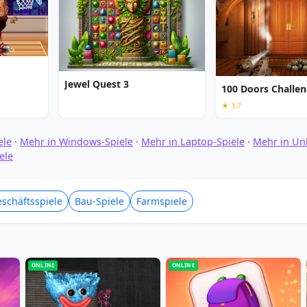
Jewel Quest 3
100 Doors Challe
★ 3,7
ele
·
Mehr in Windows-Spiele
·
Mehr in Laptop-Spiele
·
Mehr in Un
ele
schäftsspiele
Bau-Spiele
Farmspiele
ONLINE
ONLINE