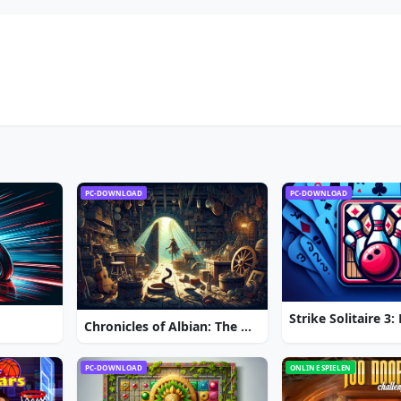
PC-DOWNLOAD
PC-DOWNLOAD
Chronicles of Albian: The Magic Convention
PC-DOWNLOAD
ONLINE SPIELEN