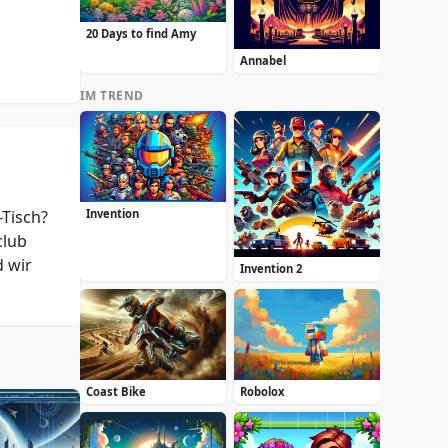
20 Days to find Amy
Annabel
IM TREND
-Tisch?
Invention
club
d wir
Invention 2
Coast Bike
Robolox