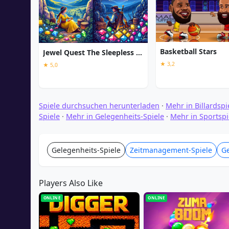
Basketball Stars
Jewel Quest The Sleepless Star
★ 3,2
★ 5,0
Spiele durchsuchen herunterladen
·
Mehr in Billardspi
Spiele
·
Mehr in Gelegenheits-Spiele
·
Mehr in Sportspi
Gelegenheits-Spiele
Zeitmanagement-Spiele
Ge
Players Also Like
ONLINE
ONLINE