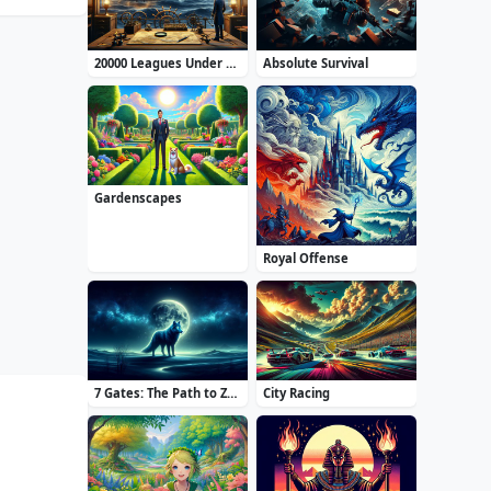
20000 Leagues Under the Sea: Captain Nemo
Absolute Survival
Gardenscapes
Royal Offense
7 Gates: The Path to Zamolxes
City Racing