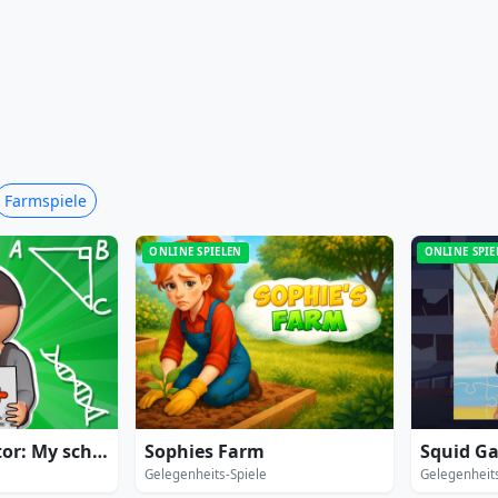
Farmspiele
ONLINE SPIELEN
ONLINE SPIE
School simulator: My school
Sophies Farm
Squid G
Gelegenheits-Spiele
Gelegenheits