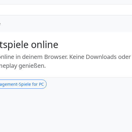
e
spiele online
nline in deinem Browser. Keine Downloads oder I
meplay genießen.
gement-Spiele for PC