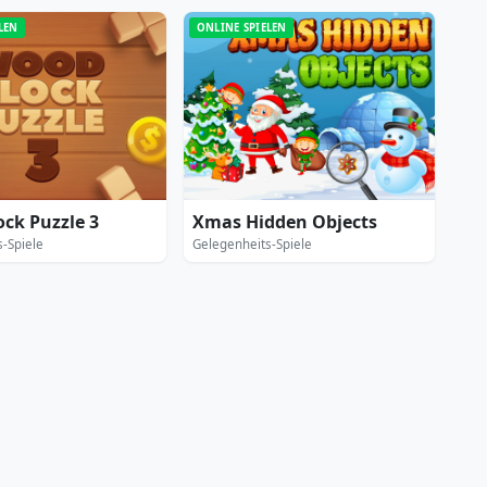
LEN
ONLINE SPIELEN
ck Puzzle 3
Xmas Hidden Objects
-Spiele
Gelegenheits-Spiele