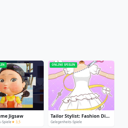
LEN
ONLINE SPIELEN
ame Jigsaw
Tailor Stylist: Fashion Diary
-Spiele
★ 3,5
Gelegenheits-Spiele