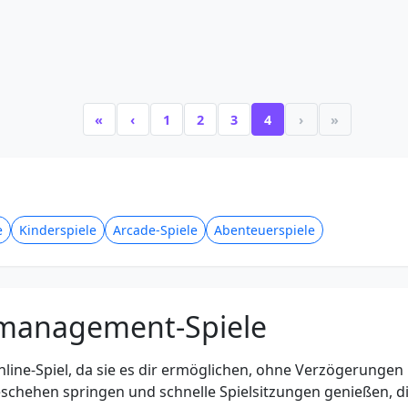
«
‹
1
2
3
4
›
»
e
Kinderspiele
Arcade-Spiele
Abenteuerspiele
tmanagement-Spiele
nline-Spiel, da sie es dir ermöglichen, ohne Verzögerung
eschehen springen und schnelle Spielsitzungen genießen, die