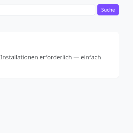
Suche
nstallationen erforderlich — einfach