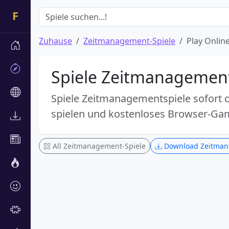
Zuhause
Zeitmanagement-Spiele
Play Onlin
Spiele Zeitmanagement
Spiele Zeitmanagementspiele sofort o
spielen und kostenloses Browser-Ga
All Zeitmanagement-Spiele
Download Zeitmana