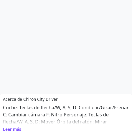
Acerca de Chiron City Driver
Coche: Teclas de flecha/W, A, S, D: Conducir/Girar/Frenar
C: Cambiar cámara F: Nitro Personaje: Teclas de
flecha/W, A, S, D: Mover Órbita del ratón: Mirar
alrededor
Leer más