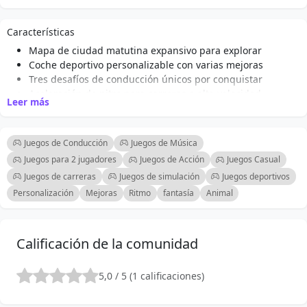
Características
Mapa de ciudad matutina expansivo para explorar
Coche deportivo personalizable con varias mejoras
Tres desafíos de conducción únicos por conquistar
Aceleración de nitro para carreras a alta velocidad
Leer más
Función de compañero con un perro virtual
Ángulos de cámara dinámicos para una jugabilidad
inmersiva
Juegos de Conducción
Juegos de Música
Disparadores de acrobacias y derrapes esparcidos por el
Juegos para 2 jugadores
Juegos de Acción
Juegos Casual
mapa
Juegos de carreras
Juegos de simulación
Juegos deportivos
Controles intuitivos para el movimiento del coche y del
Personalización
Mejoras
Ritmo
fantasía
Animal
personaje
Calificación de la comunidad
5,0 / 5 (1 calificaciones)