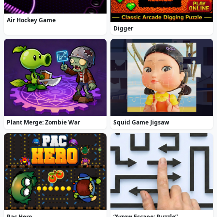
Air Hockey Game
Digger
Plant Merge: Zombie War
Squid Game Jigsaw
Pac Hero
“Arrow Escape: Puzzle”