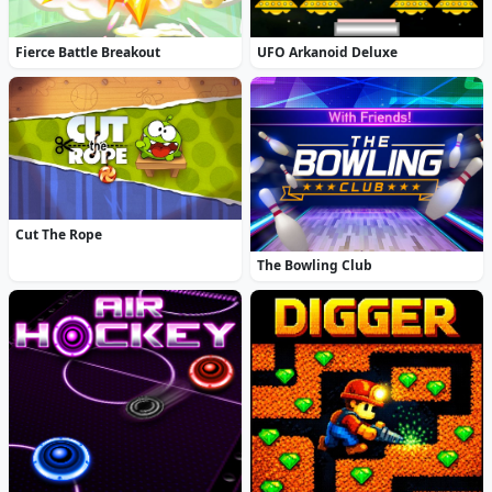
Fierce Battle Breakout
UFO Arkanoid Deluxe
Cut The Rope
The Bowling Club