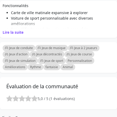
Fonctionnalités
Carte de ville matinale expansive à explorer
Voiture de sport personnalisable avec diverses
améliorations
Trois défis de conduite uniques à conquérir
Lire la suite
Boost de nitro pour des courses à grande vitesse
Fonction compagnon avec un chien virtuel
Angles de caméra dynamiques pour un gameplay
Jeux de conduite
Jeux de musique
Jeux à 2 joueurs
immersif
Jeux d'action
Jeux décontractés
Jeux de course
Déclencheurs de cascades et de dérapages dispersés sur
Jeux de simulation
Jeux de sport
Personnalisation
la carte
Améliorations
Rythme
fantaisie
Animal
Contrôles conviviaux pour le mouvement de la voiture et
du personnage
Évaluation de la communauté
5,0 / 5 (1 évaluations)