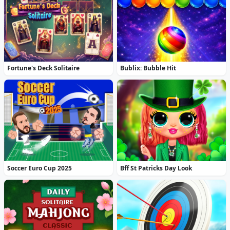
Fortune's Deck Solitaire
Bublix: Bubble Hit
Soccer Euro Cup 2025
Bff St Patricks Day Look