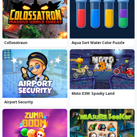
Collosotraun
Aqua Sort Water Color Puzzle
Moto X3M: Spooky Land
Airport Security