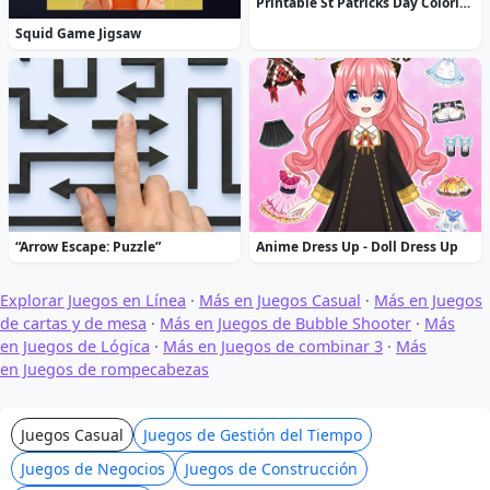
Printable St Patricks Day Coloring Pages
Squid Game Jigsaw
“Arrow Escape: Puzzle”
Anime Dress Up - Doll Dress Up
Explorar Juegos en Línea
·
Más en Juegos Casual
·
Más en Juegos
de cartas y de mesa
·
Más en Juegos de Bubble Shooter
·
Más
en Juegos de Lógica
·
Más en Juegos de combinar 3
·
Más
en Juegos de rompecabezas
Juegos Casual
Juegos de Gestión del Tiempo
Juegos de Negocios
Juegos de Construcción