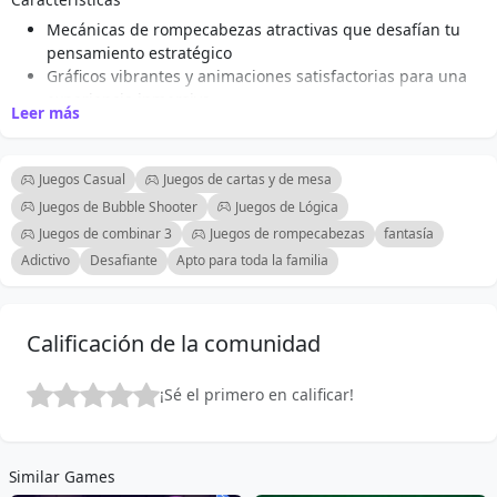
Mecánicas de rompecabezas atractivas que desafían tu
pensamiento estratégico
Gráficos vibrantes y animaciones satisfactorias para una
experiencia inmersiva
Leer más
Objetivos de nivel únicos que ofrecen variedad y
mantienen el juego fresco
Controles intuitivos de arrastrar y soltar adecuados para
Juegos Casual
Juegos de cartas y de mesa
todas las edades
Juegos de Bubble Shooter
Juegos de Lógica
Potenciadores especiales para mejorar tus estrategias de
Juegos de combinar 3
Juegos de rompecabezas
fantasía
apilamiento
Adictivo
Desafiante
Apto para toda la familia
Desafíos y recompensas diarias para mantener a los
jugadores motivados
Múltiples niveles de dificultad creciente para poner a
prueba tus habilidades
Calificación de la comunidad
Una experiencia de juego casual perfecta para sesiones
de juego cortas o largas
¡Sé el primero en calificar!
Similar Games