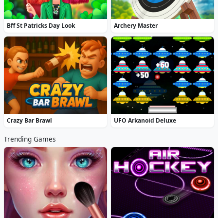
Bff St Patricks Day Look
Archery Master
Crazy Bar Brawl
UFO Arkanoid Deluxe
Trending Games