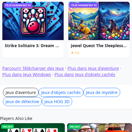
TÉLÉCHARGEMENT PC
TÉLÉCHARGEMENT PC
Strike Solitaire 3: Dream Resort
Jewel Quest The Sleepless Star
★ 5,0
Parcourir Télécharger des Jeux
·
Plus dans Jeux d'aventure
·
Plus dans Jeux Windows
·
Plus dans Jeux d'objets cachés
Jeux d'aventure
Jeux d'objets cachés
Jeux de mystère
Jeux de détective
Jeux HOG 3D
Players Also Like
ONLINE
ONLINE