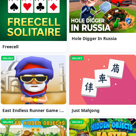
Hole Digger In Russia
Freecell
ONLINE
ONLINE
East Endless Runner Game : Prince Rash Adventure
Just Mahjong
ONLINE
ONLINE