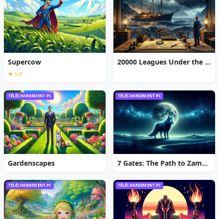
Supercow
20000 Leagues Under the Sea: Captain Nemo
★ 5,0
TÉLÉCHARGEMENT PC
TÉLÉCHARGEMENT PC
Gardenscapes
7 Gates: The Path to Zamolxes
TÉLÉCHARGEMENT PC
TÉLÉCHARGEMENT PC