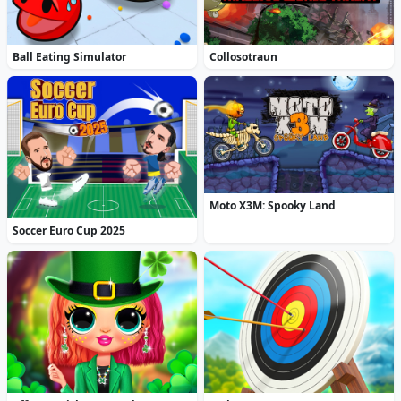
Ball Eating Simulator
Collosotraun
Moto X3M: Spooky Land
Soccer Euro Cup 2025