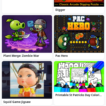
Digger
Plant Merge: Zombie War
Pac Hero
Printable St Patricks Day Coloring Pages
Squid Game Jigsaw