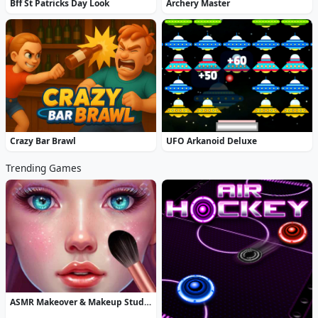
Bff St Patricks Day Look
Archery Master
Crazy Bar Brawl
UFO Arkanoid Deluxe
Trending Games
ASMR Makeover & Makeup Studio