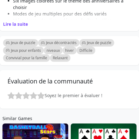
Six images colorées sur le thème des anniversaires à
choisir
Modes de jeu multiples pour des défis variés
Mécanismes de glisser-déposer faciles à utiliser
Lire la suite
Amusant et engageant pour les joueurs de tous âges
Améliore les compétences en résolution de problèmes et
en perception spatiale
Jeux de puzzle
Jeux décontractés
Jeux de puzzle
Parfait pour des sessions de jeu décontractées ou les
Jeux pour enfants
niveaux
hiver
Difficile
passionnés de puzzles
Convivial pour la famille
Relaxant
Graphismes vifs et joyeux qui célèbrent les anniversaires
Niveaux de difficulté ajustables pour convenir à tous les
niveaux de compétence
Jeu en ligne accessible sans téléchargements
Évaluation de la communauté
Soyez le premier à évaluer !
Similar Games