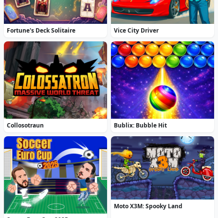
Fortune's Deck Solitaire
Vice City Driver
Collosotraun
Bublix: Bubble Hit
Moto X3M: Spooky Land