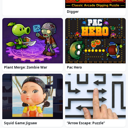
Digger
Plant Merge: Zombie War
Pac Hero
Squid Game Jigsaw
“Arrow Escape: Puzzle”