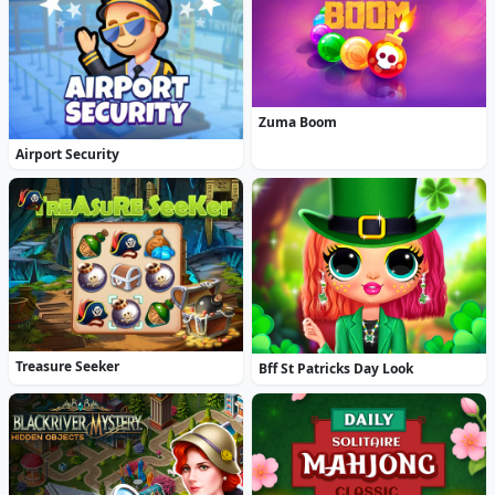
Zuma Boom
Airport Security
Treasure Seeker
Bff St Patricks Day Look