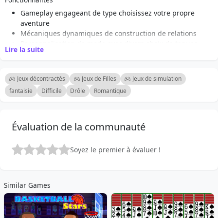
Gameplay engageant de type choisissez votre propre
aventure
Mécaniques dynamiques de construction de relations
Personnalisation de mode avec divers choix de tenues
Lire la suite
Multiples fins basées sur les décisions des joueurs
Intrigante histoire remplie de drame et d'humour
Personnages charmants avec des personnalités distinctes
Jeux décontractés
Jeux de Filles
Jeux de simulation
Défis impliquant jalousie et rivalité
fantaisie
Difficile
Drôle
Romantique
Scénarios interactifs qui testent vos compétences en prise
de décision
Évaluation de la communauté
Soyez le premier à évaluer !
Similar Games