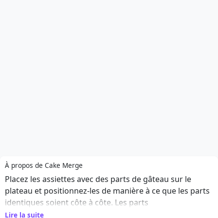
À propos de Cake Merge
Placez les assiettes avec des parts de gâteau sur le
plateau et positionnez-les de manière à ce que les parts
identiques soient côte à côte. Les parts
correspondantes fusionnent automatiquement en un
Lire la suite