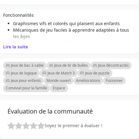
gâteau complet, qui disparaît pour libérer de l'espace.
Planifiez soigneusement vos placements pour que le
Fonctionnalités
plateau ne se remplisse pas. Faites attention —
Graphismes vifs et colorés qui plaisent aux enfants
certaines assiettes sont liées et doivent être placées
Mécaniques de jeu faciles à apprendre adaptées à tous
ensemble, alors économisez de l'espace et réfléchissez
les âges
à l'avance.
Éléments de résolution d'énigmes captivants qui
Lire la suite
favorisent la pensée stratégique
Animations et effets sonores satisfaisants qui améliorent
l'expérience de jeu
Jeux de bac à sable
Jeux de tir de bulles
Jeux décontractés
Débloquez une variété de desserts délicieux au fur et à
Jeux de logique
Jeux de Match 3
Jeux de puzzle
mesure de votre progression
Jeux pour enfants
Monde ouvert
Améliorations
Fusionner
Niveaux difficiles qui augmentent en difficulté pour
Convivial pour la famille
Espace
maintenir l'engagement des joueurs
Mécaniques de réaction en chaîne pour plus d'excitation
et de plaisir
Jouable directement dans votre navigateur sans aucun
Évaluation de la communauté
téléchargement requis
Soyez le premier à évaluer !