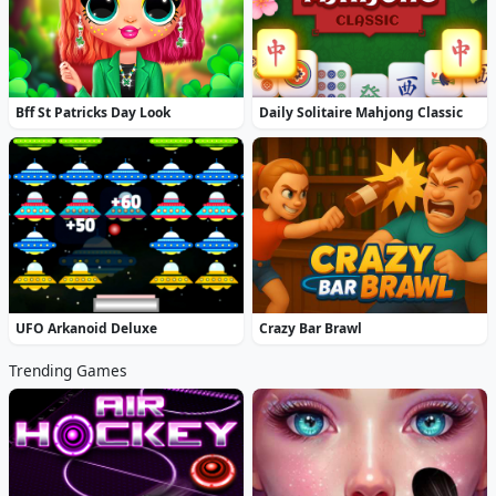
Bff St Patricks Day Look
Daily Solitaire Mahjong Classic
UFO Arkanoid Deluxe
Crazy Bar Brawl
Trending Games