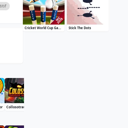
itif
Cricket World Cup Game 2019 Mini Ground Cricke
Stick The Dots
or
Collosotraun
Bublix: Bubble Hit
Soccer Euro Cup 2025