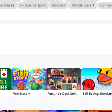
de course
Jeux de sport
Cliqueur
Monde ouvert
Compét
Fish Story 4
Fortune's Deck Solitaire
Ball Eating Simulat