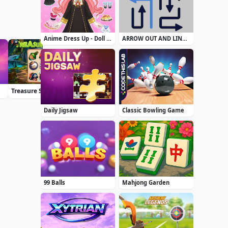
Anime Dress Up - Doll Dress Up
ARROW OUT AND LINKER
Treasure Seeker
Blackriver Mystery. Hidden Objects
Accurate 2D
Daily Jigsaw
Classic Bowling Game
99 Balls
Mahjong Garden