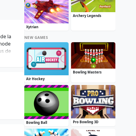
Archery Legends
Xytrian
 de la
NEW GAMES
 mode
us de
joueur.
Bowling Masters
Air Hockey
Pro Bowling 3D
Bowling Ball