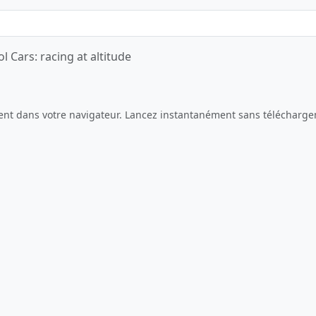
l Cars: racing at altitude
Jouer maintenant
ement dans votre navigateur. Lancez instantanément sans télécharg