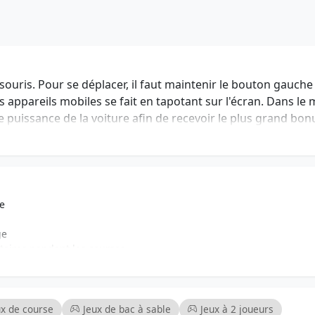
a souris. Pour se déplacer, il faut maintenir le bouton gauche
es appareils mobiles se fait en tapotant sur l'écran. Dans le
 puissance de la voiture afin de recevoir le plus grand bon
a piste est constitué de l'or accumulé et du niveau actuel du 
de
ge
taires pendant les courses
 appareils mobiles
n vos préférences
vos compétences
ux de course
Jeux de bac à sable
Jeux à 2 joueurs