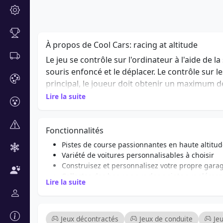
À propos de Cool Cars: racing at altitude
Le jeu se contrôle sur l'ordinateur à l'aide de l
souris enfoncé et le déplacer. Le contrôle sur l
principal, le joueur doit obtenir un maximum de
portée de vol à la fin de la piste. Le bonus de l
Lire la suite
Fonctionnalités
Pistes de course passionnantes en haute altitu
Variété de voitures personnalisables à choisir
Construisez et personnalisez votre propre gara
Collectez des bonus pour des points supplémen
Lire la suite
Affrontez d'autres joueurs en temps réel
Contrôles optimisés pour les ordinateurs et les
Environnements dynamiques qui changent selo
Épreuves chronométrées difficiles pour tester 
Jeux décontractés
Jeux de conduite
Je