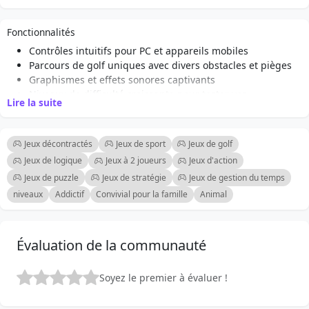
souris (LMB) ?️ et faites glisser avec la souris pour
commencer le processus de visée. Relâchez LMB pour
Fonctionnalités
frapper la balle ⛳. Contrôle sur appareils mobiles :
Contrôles intuitifs pour PC et appareils mobiles
Mouvement de la caméra : Faites glisser votre doigt ? le
Parcours de golf uniques avec divers obstacles et pièges
long du côté gauche de l'écran pour déplacer la caméra.
Graphismes et effets sonores captivants
Visez et frappez : Commencez à faire glisser votre doigt
Niveaux de difficulté croissante pour tester vos
Lire la suite
? le long du côté droit de l'écran pour commencer le
compétences
Mode solo pour s'entraîner seul
processus de visée.
Mode multijoueur pour jouer de manière compétitive avec
Jeux décontractés
Jeux de sport
Jeux de golf
des amis
Jeux de logique
Jeux à 2 joueurs
Jeux d'action
Objectifs atteignables et récompenses pour la complétion
Jeux de puzzle
Jeux de stratégie
Jeux de gestion du temps
des niveaux
niveaux
Addictif
Convivial pour la famille
Animal
Gameplay décontracté parfait pour tous les âges
Évaluation de la communauté
Soyez le premier à évaluer !