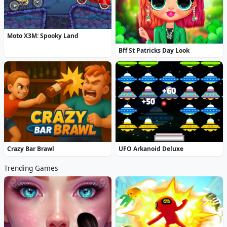
Moto X3M: Spooky Land
Bff St Patricks Day Look
Crazy Bar Brawl
UFO Arkanoid Deluxe
Trending Games