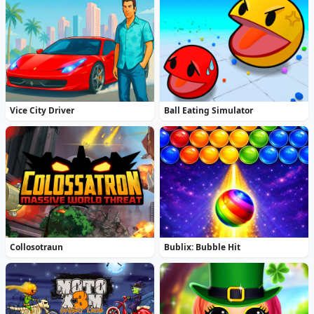
Vice City Driver
Ball Eating Simulator
Collosotraun
Bublix: Bubble Hit