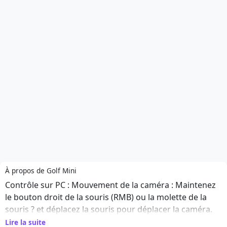
À propos de Golf Mini
Contrôle sur PC : Mouvement de la caméra : Maintenez
le bouton droit de la souris (RMB) ou la molette de la
souris ?️ et déplacez la souris pour déplacer la caméra.
Viser et frapper : Maintenez le bouton gauche de la
Lire la suite