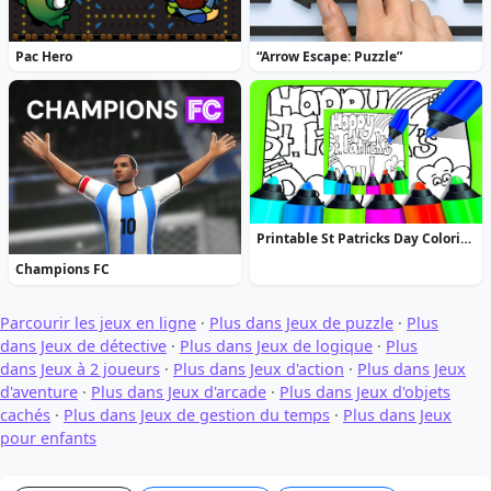
Pac Hero
“Arrow Escape: Puzzle”
Printable St Patricks Day Coloring Pages
Champions FC
Parcourir les jeux en ligne
·
Plus dans Jeux de puzzle
·
Plus
dans Jeux de détective
·
Plus dans Jeux de logique
·
Plus
dans Jeux à 2 joueurs
·
Plus dans Jeux d'action
·
Plus dans Jeux
d'aventure
·
Plus dans Jeux d'arcade
·
Plus dans Jeux d'objets
cachés
·
Plus dans Jeux de gestion du temps
·
Plus dans Jeux
pour enfants