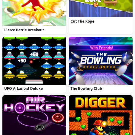
Cut The Rope
Fierce Battle Breakout
UFO Arkanoid Deluxe
The Bowling Club