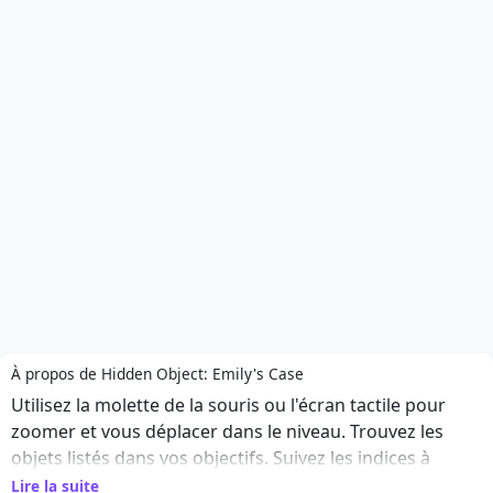
À propos de Hidden Object: Emily's Case
Utilisez la molette de la souris ou l'écran tactile pour
zoomer et vous déplacer dans le niveau. Trouvez les
objets listés dans vos objectifs. Suivez les indices à
l'écran. Vous pouvez passer une énigme ou mettre en
Lire la suite