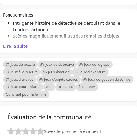
surbrillance un objet difficile à trouver en regardant une
publicité — il suffit d'appuyer sur l'icône de l'ampoule
Fonctionnalités
dans le panneau des objectifs.
Intrigante histoire de détective se déroulant dans le
Londres victorien
Scènes magnifiquement illustrées remplies d'objets
cachés
Lire la suite
Gameplay interactif avec zoom et contrôles de mouvement
Indices disponibles pour les objets et énigmes difficiles
Variété d'énigmes et de mini-jeux pour enrichir
Jeux de puzzle
Jeux de détective
Jeux de logique
l'expérience
Jeux à 2 joueurs
Jeux d'action
Jeux d'aventure
Contenu familial adapté aux joueurs de tous âges
Jeux d'arcade
Jeux d'objets cachés
Jeux de gestion du temps
Succès et récompenses déblocables pour la complétion
Jeux pour enfants
ville
artisanat
Fusionner
des niveaux
Interface intuitive conçue pour une utilisation à la fois
Convivial pour la famille
avec la souris et l'écran tactile
Évaluation de la communauté
Soyez le premier à évaluer !