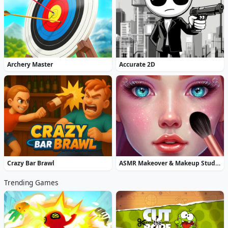
Archery Master
Accurate 2D
Crazy Bar Brawl
ASMR Makeover & Makeup Studio
Trending Games