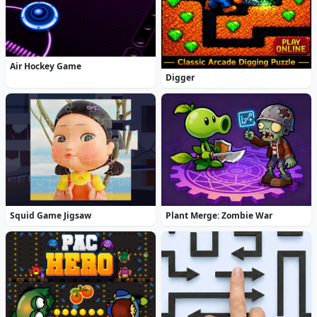
Air Hockey Game
Digger
Squid Game Jigsaw
Plant Merge: Zombie War