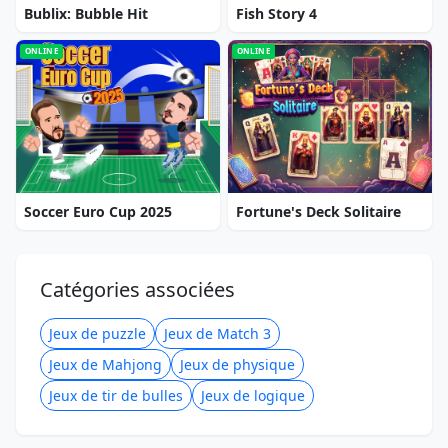
Bublix: Bubble Hit
Fish Story 4
ONLINE
ONLINE
Soccer Euro Cup 2025
Fortune's Deck Solitaire
Catégories associées
Jeux de puzzle
Jeux de Match 3
Jeux de Mahjong
Jeux de physique
Jeux de tir de bulles
Jeux de logique