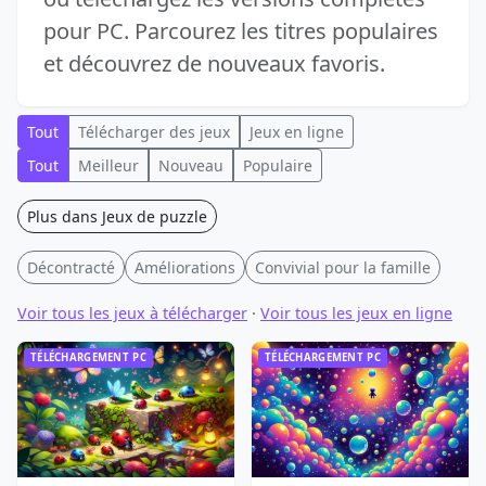
pour PC. Parcourez les titres populaires
et découvrez de nouveaux favoris.
Tout
Télécharger des jeux
Jeux en ligne
Tout
Meilleur
Nouveau
Populaire
Plus dans Jeux de puzzle
Décontracté
Améliorations
Convivial pour la famille
Voir tous les jeux à télécharger
·
Voir tous les jeux en ligne
TÉLÉCHARGEMENT PC
TÉLÉCHARGEMENT PC