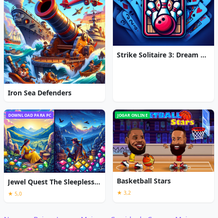
Strike Solitaire 3: Dream Resort
Iron Sea Defenders
DOWNLOAD PARA PC
JOGAR ONLINE
Basketball Stars
Jewel Quest The Sleepless Star
★ 3,2
★ 5,0