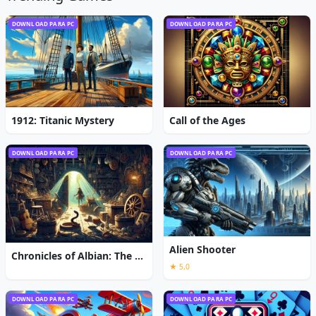
DOWNLOAD PARA PC
DOWNLOAD PARA PC
1912: Titanic Mystery
Call of the Ages
DOWNLOAD PARA PC
DOWNLOAD PARA PC
Alien Shooter
Chronicles of Albian: The Magic Convention
★ 5,0
DOWNLOAD PARA PC
DOWNLOAD PARA PC