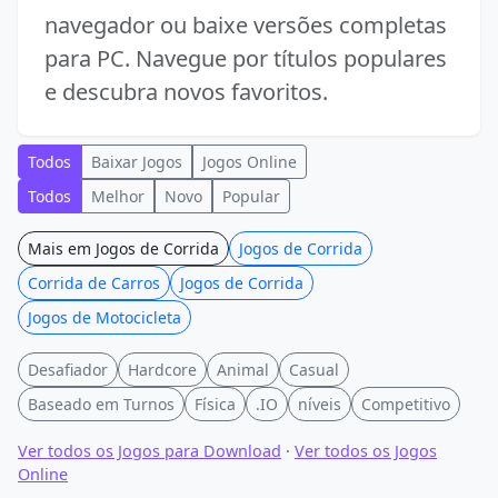
navegador ou baixe versões completas
para PC. Navegue por títulos populares
e descubra novos favoritos.
Todos
Baixar Jogos
Jogos Online
Todos
Melhor
Novo
Popular
Mais em Jogos de Corrida
Jogos de Corrida
Corrida de Carros
Jogos de Corrida
Jogos de Motocicleta
Desafiador
Hardcore
Animal
Casual
Baseado em Turnos
Física
.IO
níveis
Competitivo
Ver todos os Jogos para Download
·
Ver todos os Jogos
Online