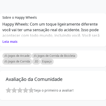
Sobre o Happy Wheels
Happy Wheels: Com um toque ligeiramente diferente
você vai ter uma sensação real do acidente. Isso pode
acontecer com todo mundo, incluindo você. Você será
dado uma imagem real de como os acidentes podem
Leia mais
ocorrer e levar a fraturas ósseas, perda de consciência
e morte.
Jogos de Arcade
Jogos de Corrida de Bicicleta
Controles: Z = Ejecção, ESPAÇO = Ação Principal, Shift E
Jogos de Corrida
.IO
Espaço
Control = ações Secundárias
Avaliação da Comunidade
Seja o primeiro a avaliar!