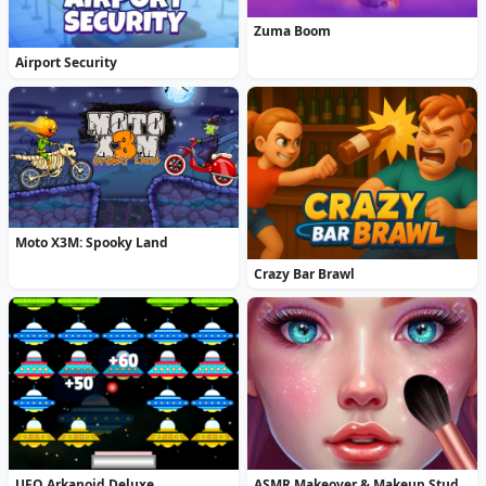
Zuma Boom
Airport Security
Moto X3M: Spooky Land
Crazy Bar Brawl
UFO Arkanoid Deluxe
ASMR Makeover & Makeup Studio