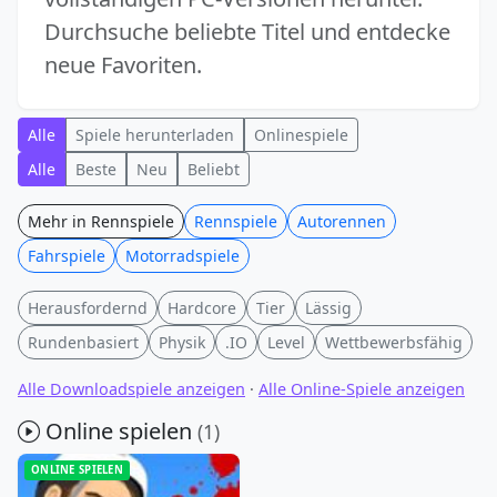
Durchsuche beliebte Titel und entdecke
neue Favoriten.
Alle
Spiele herunterladen
Onlinespiele
Alle
Beste
Neu
Beliebt
Mehr in Rennspiele
Rennspiele
Autorennen
Fahrspiele
Motorradspiele
Herausfordernd
Hardcore
Tier
Lässig
Rundenbasiert
Physik
.IO
Level
Wettbewerbsfähig
Alle Downloadspiele anzeigen
·
Alle Online-Spiele anzeigen
Online spielen
(1)
ONLINE SPIELEN