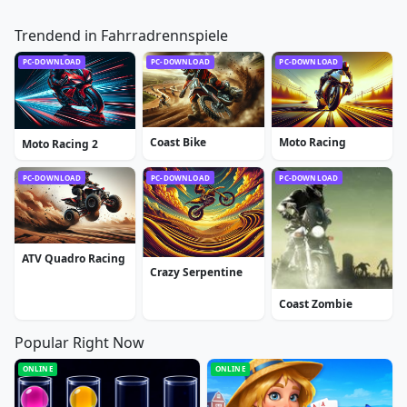
Trendend in Fahrradrennspiele
PC-DOWNLOAD
PC-DOWNLOAD
PC-DOWNLOAD
Coast Bike
Moto Racing
Moto Racing 2
PC-DOWNLOAD
PC-DOWNLOAD
PC-DOWNLOAD
ATV Quadro Racing
Crazy Serpentine
Coast Zombie
Popular Right Now
ONLINE
ONLINE