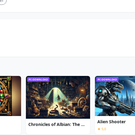
er
PC-DOWNLOAD
PC-DOWNLOAD
Alien Shooter
Chronicles of Albian: The Magic Convention
★ 5,0