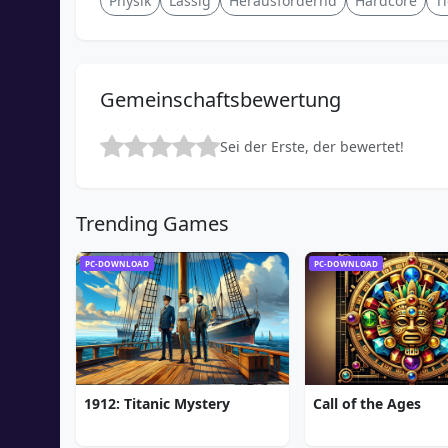
Physik
Lässig
Herausfordernd
Hardcore
Ti
Gemeinschaftsbewertung
Sei der Erste, der bewertet!
Trending Games
PC-DOWNLOAD
PC-DOWNLOAD
1912: Titanic Mystery
Call of the Ages