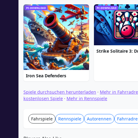
PC-DOWNLOAD
PC-DOWNLOAD
Iron Sea Defenders
Spiele durchsuchen herunterladen
·
Mehr in Fahrradre
kostenlosen Spiele
·
Mehr in Rennspiele
Fahrspiele
Rennspiele
Autorennen
Fahrradre