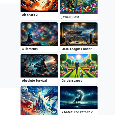
Air Shark 2
Jewel Quest
4 Elements
20000 Leagues Under the Sea: Captain Nemo
Absolute Survival
Gardenscapes
7 Gates: The Path to Zamolxes