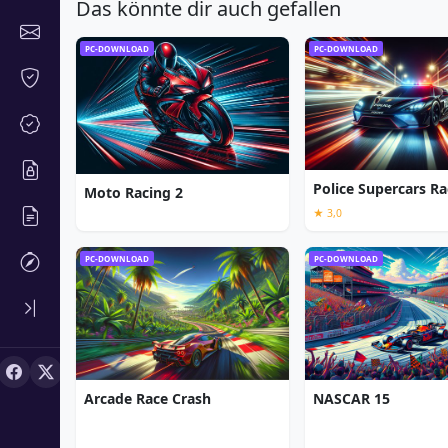
Das könnte dir auch gefallen
PC-DOWNLOAD
PC-DOWNLOAD
Police Supercars Ra
Moto Racing 2
★ 3,0
PC-DOWNLOAD
PC-DOWNLOAD
Arcade Race Crash
NASCAR 15