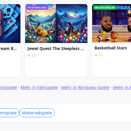
PC-DOWNLOAD
ONLINE SPIELEN
Basketball Stars
Strike Solitaire 3: Dream Resort
Jewel Quest The Sleepless Star
★ 3,2
★ 5,0
nnspiele
·
Mehr in Fahrspiele
·
Mehr in Windows-Spiele
·
Mehr in A
nnspiele
Motorradspiele