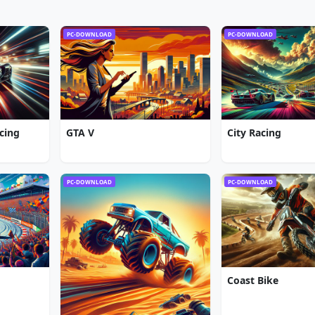
PC-DOWNLOAD
PC-DOWNLOAD
cing
GTA V
City Racing
PC-DOWNLOAD
PC-DOWNLOAD
Coast Bike