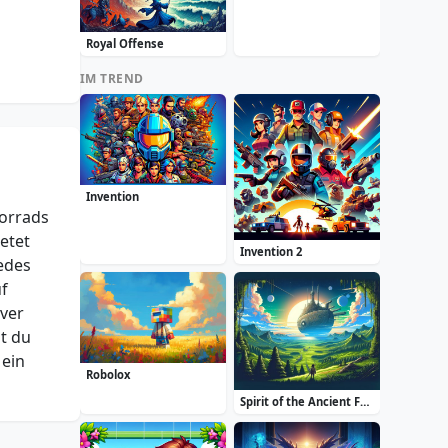
Royal Offense
IM TREND
Invention
torrads
etet
Invention 2
jedes
f
över
t du
 ein
Robolox
Spirit of the Ancient Forest