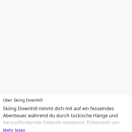
Über Skiing Downhill
Skiing Downhill nimmt dich mit auf ein fesselndes
Abenteuer, während du durch tückische Hänge und
herausfordernde Gelände navigierst. Entwickelt von
FLGames, taucht dieses Online-Browser-Spiel die Spieler
Mehr lesen