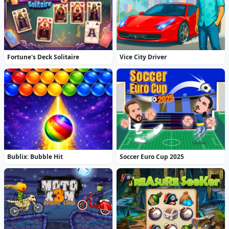
Fortune's Deck Solitaire
Vice City Driver
Bublix: Bubble Hit
Soccer Euro Cup 2025