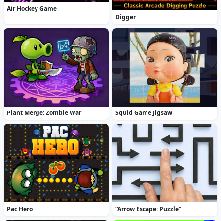
Air Hockey Game
Digger
Plant Merge: Zombie War
Squid Game Jigsaw
Pac Hero
“Arrow Escape: Puzzle”