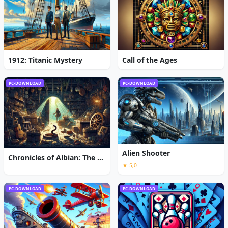
1912: Titanic Mystery
Call of the Ages
PC-DOWNLOAD
PC-DOWNLOAD
Alien Shooter
Chronicles of Albian: The Magic Convention
★ 5,0
PC-DOWNLOAD
PC-DOWNLOAD