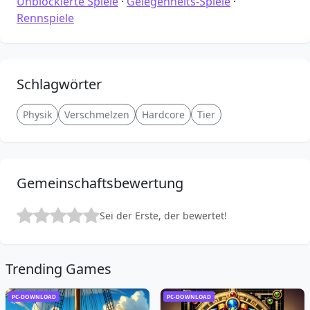
Unblockierte Spiele
·
Gelegenheits-Spiele
·
Rennspiele
Schlagwörter
Physik
Verschmelzen
Hardcore
Tier
Gemeinschaftsbewertung
Sei der Erste, der bewertet!
Trending Games
PC-DOWNLOAD
PC-DOWNLOAD