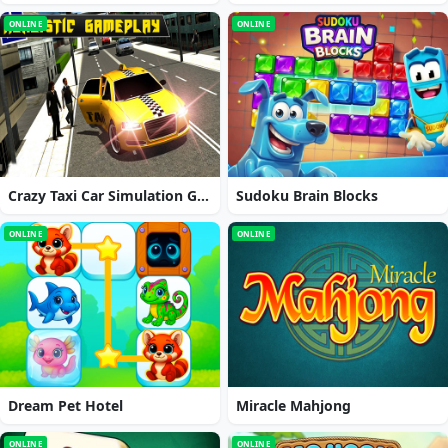
ONLINE
ONLINE
Crazy Taxi Car Simulation Game 3D
Sudoku Brain Blocks
ONLINE
ONLINE
Dream Pet Hotel
Miracle Mahjong
ONLINE
ONLINE