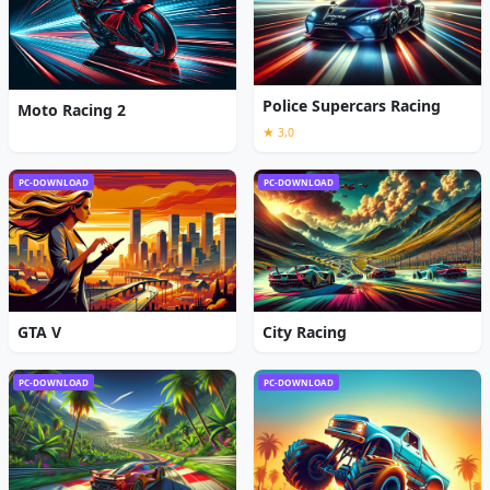
Police Supercars Racing
Moto Racing 2
★ 3,0
PC-DOWNLOAD
PC-DOWNLOAD
GTA V
City Racing
PC-DOWNLOAD
PC-DOWNLOAD