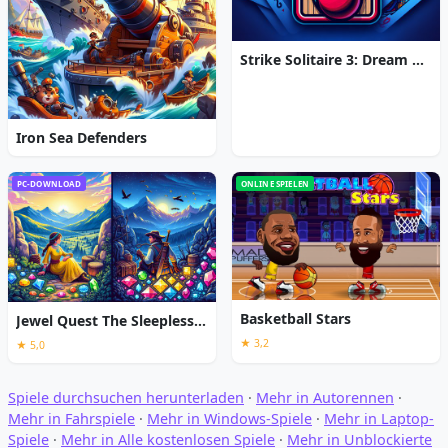
Strike Solitaire 3: Dream Resort
Iron Sea Defenders
PC-DOWNLOAD
ONLINE SPIELEN
Basketball Stars
Jewel Quest The Sleepless Star
★ 3,2
★ 5,0
Spiele durchsuchen herunterladen
·
Mehr in Autorennen
·
Mehr in Fahrspiele
·
Mehr in Windows-Spiele
·
Mehr in Laptop-
Spiele
·
Mehr in Alle kostenlosen Spiele
·
Mehr in Unblockierte