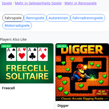
Spiele
·
Mehr in Gelegenheits-Spiele
·
Mehr in Rennspiele
Fahrspiele
Rennspiele
Autorennen
Fahrradrennspiele
Motorradspiele
Players Also Like
ONLINE
ONLINE
Freecell
Digger