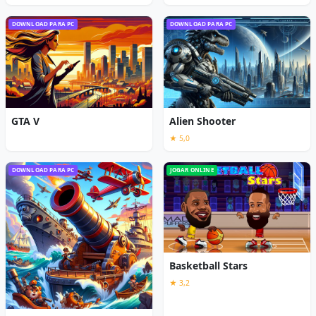
DOWNLOAD PARA PC
DOWNLOAD PARA PC
GTA V
Alien Shooter
★ 5,0
DOWNLOAD PARA PC
JOGAR ONLINE
Basketball Stars
★ 3,2