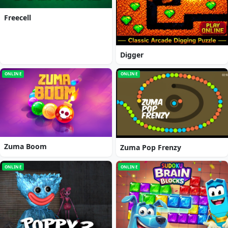
Freecell
Digger
ONLINE
ONLINE
Zuma Boom
Zuma Pop Frenzy
ONLINE
ONLINE