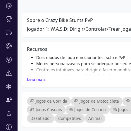
Sobre o Crazy Bike Stunts PvP
Jogador 1: W,A,S,D: Dirigir/Controlar/Frear Joga
Recursos
Dois modos de jogo emocionantes: solo e PvP
Motos personalizáveis para se adequar ao seu e
Controles intuitivos para dirigir e fazer manobr
Cidade vibrante de manobras cheia de rampas 
Leia mais
Competição empolgante cara a cara com amigo
Gráficos dinâmicos que aprimoram a experiênci
Percursos desafiadores que testam suas habili
Jogabilidade que gera adrenalina adequada para
Jogos de Corrida
Jogos de Motocicleta
Jogos Casuais
Jogos de Corrida
Jogos 
Desafiador
Competitivo
Animal