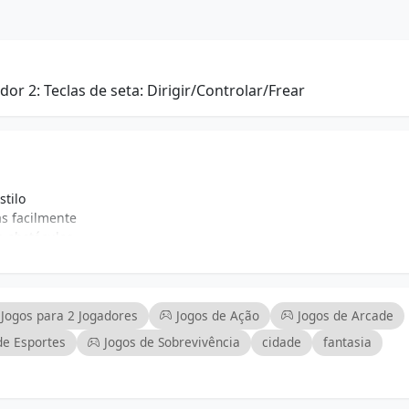
dor 2: Teclas de seta: Dirigir/Controlar/Frear
stilo
as facilmente
e obstáculos
s
a de corrida
dades
 todos os níveis de habilidade
Jogos para 2 Jogadores
Jogos de Ação
Jogos de Arcade
de Esportes
Jogos de Sobrevivência
cidade
fantasia