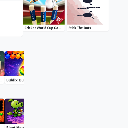
Cricket World Cup Game 2019 Mini Ground Cricke
Stick The Dots
eck Solitaire
Bublix: Bubble Hit
Soccer Euro Cup 2025
Treasure Seeker
Plant Merge: Zombie War
Pac Hero
Squid Game Jigsaw