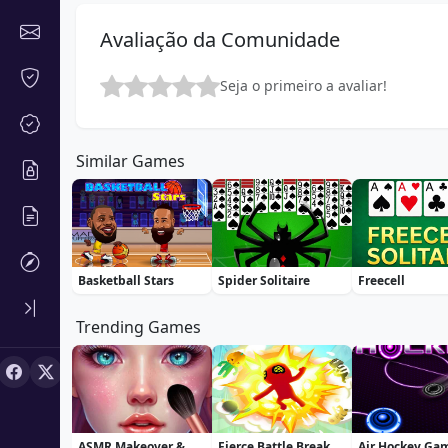
Avaliação da Comunidade
Seja o primeiro a avaliar!
Similar Games
Basketball Stars
Spider Solitaire
Freecell
Trending Games
ASMR Makeover & Makeup Studio
Fierce Battle Breakout
Air Hockey Ga