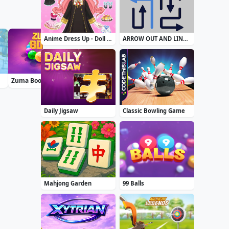
Anime Dress Up - Doll Dress Up
ARROW OUT AND LINKER
Zuma Boom
Moto X3M: Spooky Land
Blackriver Mystery. Hidden Objects
Daily Jigsaw
Classic Bowling Game
Mahjong Garden
99 Balls