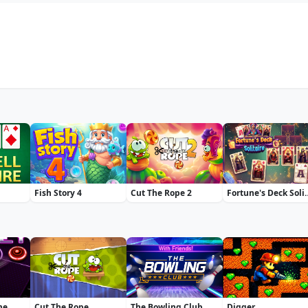
Fish Story 4
Cut The Rope 2
Fortune's D
me
Cut The Rope
The Bowling Club
Digger