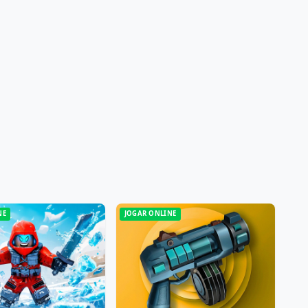
NE
JOGAR ONLINE