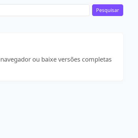
Pesquisar
 navegador ou baixe versões completas