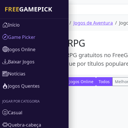
Início
Jogos Online
Jogos de Aventura
Jog
Início
Game Picker
Jogos de RPG
Jogos Online
Explore jogos RPG gratuitos no Free
Baixar Jogos
para PC. Navegue por títulos popular
Notícias
Todos
Baixar Jogos
Jogos Online
Todos
Melho
Jogos Quentes
JOGAR POR CATEGORIA
Casual
Quebra-cabeça