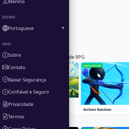
Menino
IDIOMA
Portuguese
MAIS
Sobre
Tendências em Jogos de RPG
DOWNLOAD PARA PC
JOGAR ONLINE
Contato
Baixar Segurança
Confiável e Seguro
Supercow
Privacidade
Archers Random
Termos
Popular Right Now
Game Picker