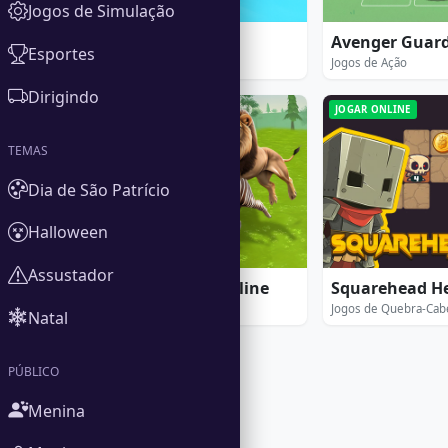
Jogos de Simulação
Archers Random
Avenger Guar
Esportes
Jogos Casuais
★ 5,0
Jogos de Ação
Dirigindo
JOGAR ONLINE
JOGAR ONLINE
TEMAS
Dia de São Patrício
Halloween
Assustador
Lion Family Sim Online
Squarehead H
Jogos Casuais
Jogos de Quebra-Cab
Natal
PÚBLICO
Menina