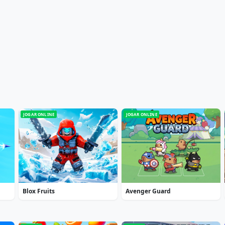
JOGAR ONLINE
JOGAR ONLINE
Blox Fruits
Avenger Guard