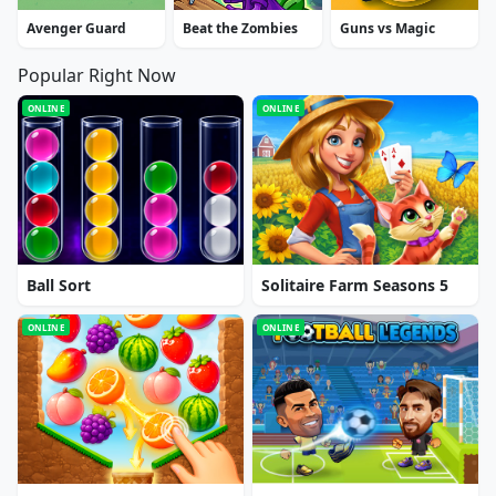
Avenger Guard
Beat the Zombies
Guns vs Magic
Popular Right Now
ONLINE
ONLINE
Ball Sort
Solitaire Farm Seasons 5
ONLINE
ONLINE