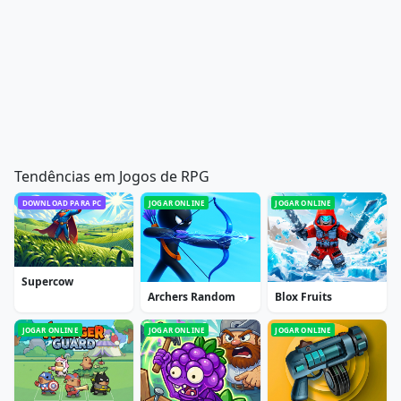
Tendências em Jogos de RPG
DOWNLOAD PARA PC
JOGAR ONLINE
JOGAR ONLINE
Supercow
Archers Random
Blox Fruits
JOGAR ONLINE
JOGAR ONLINE
JOGAR ONLINE