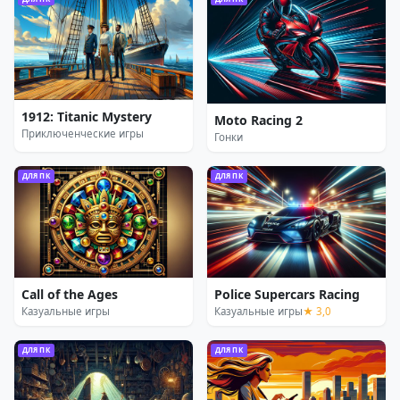
1912: Titanic Mystery
Moto Racing 2
Приключенческие игры
Гонки
ДЛЯ ПК
ДЛЯ ПК
Call of the Ages
Police Supercars Racing
Казуальные игры
Казуальные игры
★ 3,0
ДЛЯ ПК
ДЛЯ ПК