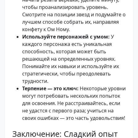
чтобы проанализировать уровень.
Смотрите на позиции звезд и подумайте о
лучшем способе собрать их, направляя
конфету к Ом Ному.
Используйте персонажей с умом:
У
каждого персонажа есть уникальная
способность, которая может быть
решающей на определенных уровнях.
Понимайте их навыки и используйте их
стратегически, чтобы преодолевать
трудности.
Терпение — это ключ:
Некоторые уровни
могут потребовать нескольких попыток
для освоения. Не расстраивайтесь, если
не удастся с первого раза; учиться на
своих ошибках — это часть удовольствия!
Заключение: Сладкий опыт