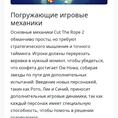
Погружающие игровые
механики
Основные механики Cut The Rope 2
обманчиво просты, но требуют
стратегического мышления и точного
тайминга. Игроки должны перерезать
веревки в нужный момент, чтобы убедиться,
что конфета достигает Ом Нома, собирая
звезды по пути для дополнительных
испытаний. Введение новых персонажей,
таких как Рото, Лик и Синий, приносит
дополнительные игровые динамики, так как
каждый персонаж имеет специальную
способность, чтобы помочь в решении
головоломок.