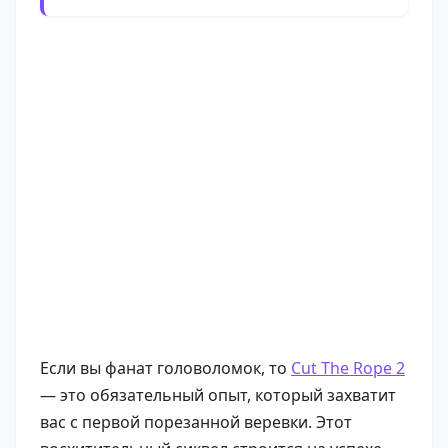
Если вы фанат головоломок, то
Cut The Rope 2
— это обязательный опыт, который захватит
вас с первой порезанной веревки. Этот