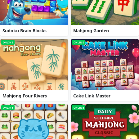
Sudoku Brain Blocks
Mahjong Garden
ONLINE
ONLINE
Mahjong Four Rivers
Cake Link Master
ONLINE
ONLINE