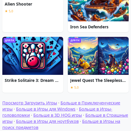
Alien Shooter
★ 5,0
Iron Sea Defenders
ДЛЯ ПК
ДЛЯ ПК
Strike Solitaire 3: Dream Resort
Jewel Quest The Sleepless Star
★ 5,0
Просмотр Загрузить Игры
·
Больше в Приключенческие
игры
·
Больше в Игры для Windows
·
Больше в Игры-
головоломки
·
Больше в 3D HOG игры
·
Больше в Страшные
игры
·
Больше в Игры для ноутбуков
·
Больше в Игры на
поиск предметов