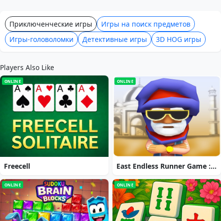
Приключенческие игры
Игры на поиск предметов
Игры-головоломки
Детективные игры
3D HOG игры
Players Also Like
ONLINE
ONLINE
Freecell
East Endless Runner Game : Prince Rash Adventure
ONLINE
ONLINE