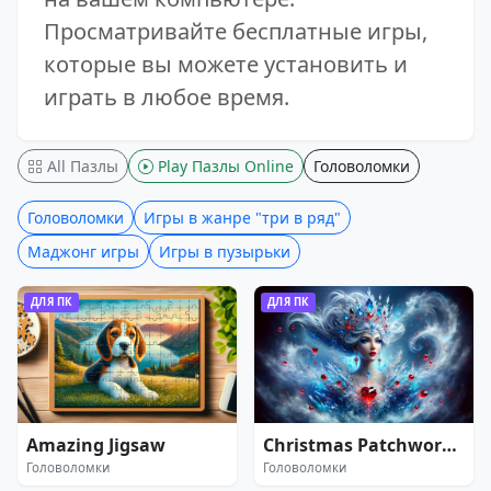
Просматривайте бесплатные игры,
которые вы можете установить и
играть в любое время.
All Пазлы
Play Пазлы Online
Головоломки
Головоломки
Игры в жанре "три в ряд"
Маджонг игры
Игры в пузырьки
ДЛЯ ПК
ДЛЯ ПК
Amazing Jigsaw
Christmas Patchwork: Frozen
Головоломки
Головоломки