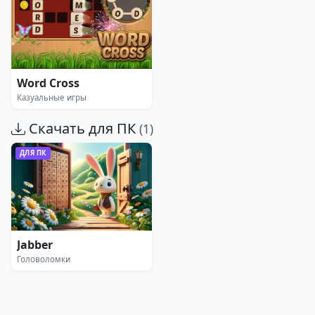
Word Cross
Казуальные игры
Скачать для ПК
(1)
ДЛЯ ПК
Jabber
Головоломки