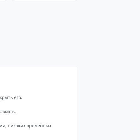
крыть его.
олжить.
сий, никаких временных