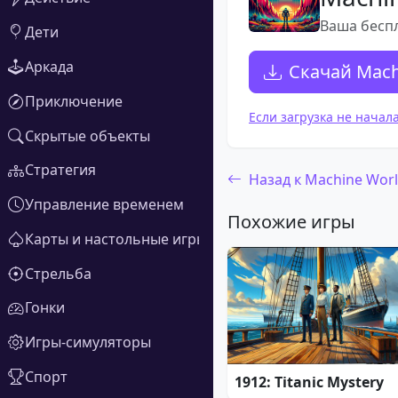
Ваша беспл
Дети
Аркада
Скачай Machi
Приключение
Если загрузка не начал
Скрытые объекты
Стратегия
Назад к Machine World
Управление временем
Похожие игры
Карты и настольные игры
Стрельба
Гонки
Игры-симуляторы
Спорт
1912: Titanic Mystery