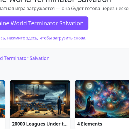
атная игра загружается — она будет готова через неско
ne World Terminator Salvation
ась, нажмите здесь, чтобы загрузить снова.
 Terminator Salvation
20000 Leagues Under the Sea: Captain Nemo
4 Elements