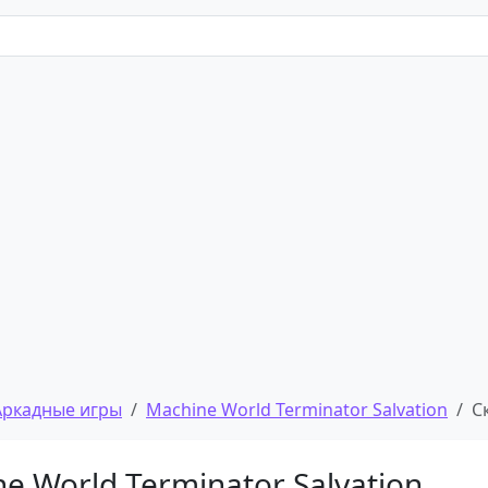
Аркадные игры
Machine World Terminator Salvation
С
e World Terminator Salvation