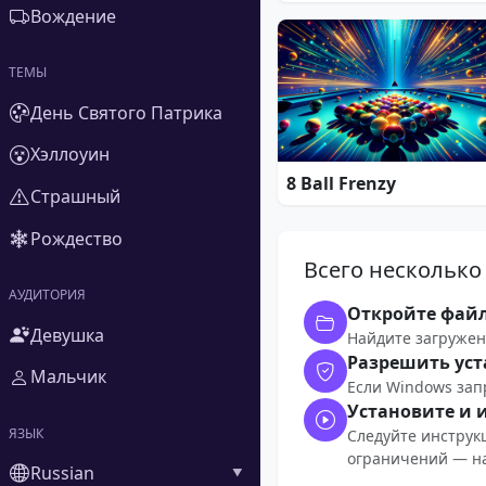
Вождение
ТЕМЫ
День Святого Патрика
Хэллоуин
8 Ball Frenzy
Страшный
Рождество
Всего несколько
АУДИТОРИЯ
Откройте фай
Девушка
Найдите загруженн
Разрешить ус
Мальчик
Если Windows зап
Установите и 
ЯЗЫК
Следуйте инструк
ограничений — на
Russian