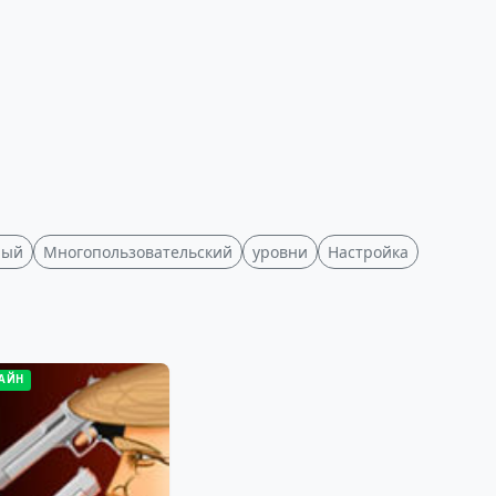
ный
Многопользовательский
уровни
Настройка
ЛАЙН