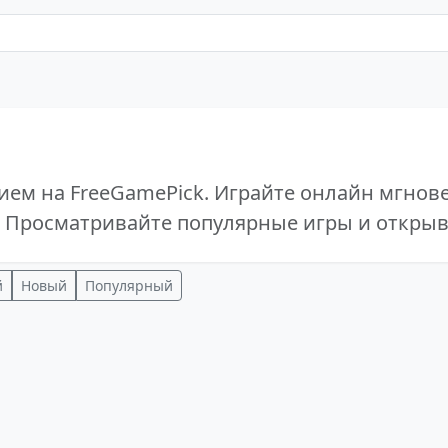
ием на FreeGamePick. Играйте онлайн мгнов
. Просматривайте популярные игры и откры
й
Новый
Популярный