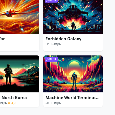
ДЛЯ ПК
War
Forbidden Galaxy
Экшн-игры
ДЛЯ ПК
 North Korea
Machine World Terminator Salvation
 игры
★ 4,0
Экшн-игры