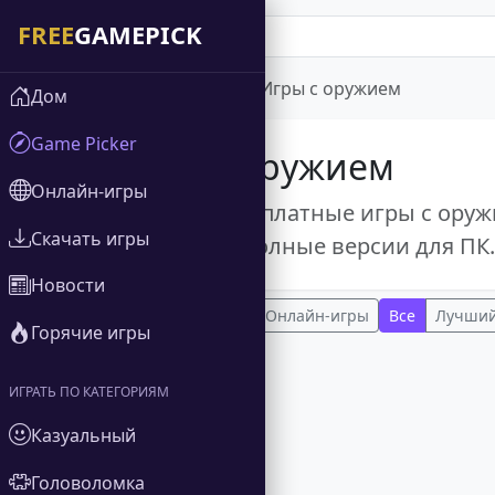
Дом
Стрелялки
Игры с оружием
Дом
Game Picker
Игры с оружием
Онлайн-игры
Играйте в бесплатные игры с оруж
Скачать игры
скачивайте полные версии для ПК
Новости
Все
Скачать игры
Онлайн-игры
Все
Лучши
Горячие игры
ИГРАТЬ ПО КАТЕГОРИЯМ
Казуальный
Головоломка