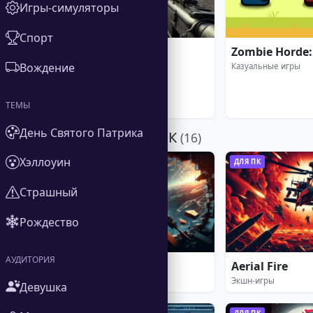
Игры-симуляторы
Спорт
Strike Breakout
Вождение
Стрелялки
Казуальные игры
ТЕМЫ
День Святого Патрика
Скачать для ПК
(16)
Хэллоуин
ДЛЯ ПК
ДЛЯ ПК
Страшный
Рождество
АУДИТОРИЯ
Absolute Survival
Aerial Fire
Казуальные игры
Экшн-игры
Девушка