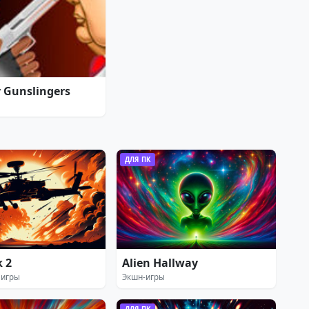
y Gunslingers
ДЛЯ ПК
k 2
Alien Hallway
 игры
Экшн-игры