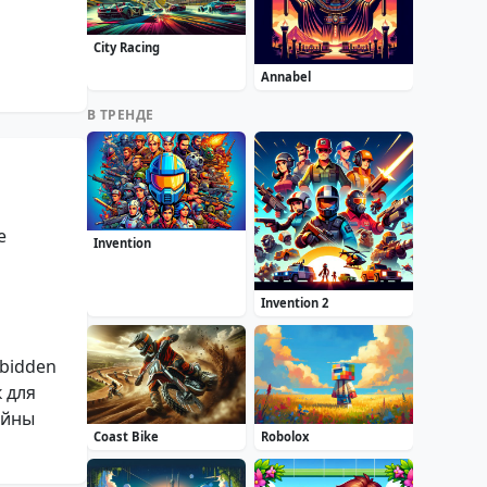
City Racing
Annabel
В ТРЕНДЕ
е
Invention
Invention 2
rbidden
 для
айны
Coast Bike
Robolox