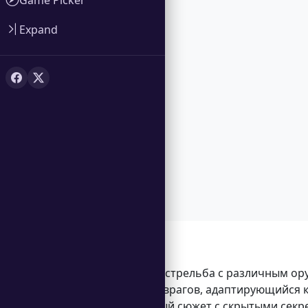
Expand
Особенности
Интенсивная стрельба с различным о
Сложный ИИ врагов, адаптирующийся к
Увлекательный сюжет с скрытыми секр