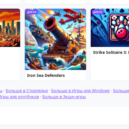
ДЛЯ ПК
ДЛЯ ПК
Iron Sea Defenders
ы
·
Больше в Стрелялки
·
Больше в Игры для Windows
·
Больше
Игры для ноутбуков
·
Больше в Экшн-игры