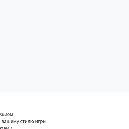
ружием
 вашему стилю игры
етами