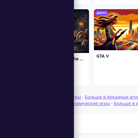
ДЛЯ ПК
ДЛЯ ПК
GTA V
Chronicles of Albian: The Magic Convention
Просмотр Загрузить Игры
·
Больше в Аркадные игр
оружием
·
Больше в Космические игры
·
Больше в 
Аркадные игры