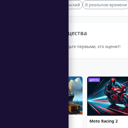
Многопользовательский
В реальном времени
Рейтинг сообщества
Будьте первыми, кто оценит!
Trending Games
ДЛЯ ПК
ДЛЯ ПК
1912: Titanic Mystery
Moto Racing 2