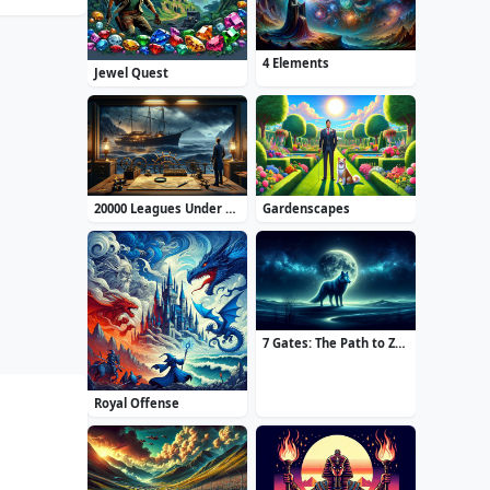
4 Elements
Jewel Quest
20000 Leagues Under the Sea: Captain Nemo
Gardenscapes
7 Gates: The Path to Zamolxes
Royal Offense