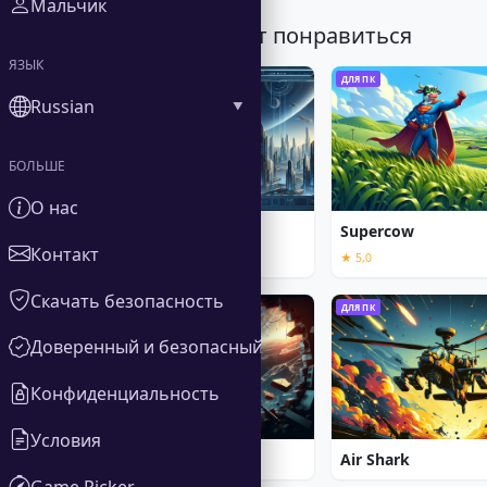
Мальчик
Вам также может понравиться
ЯЗЫК
ДЛЯ ПК
ДЛЯ ПК
Russian
БОЛЬШЕ
О нас
Alien Shooter
Supercow
Контакт
★ 5,0
★ 5,0
Скачать безопасность
ДЛЯ ПК
ДЛЯ ПК
Доверенный и безопасный
Конфиденциальность
Условия
Absolute Survival
Air Shark
Game Picker