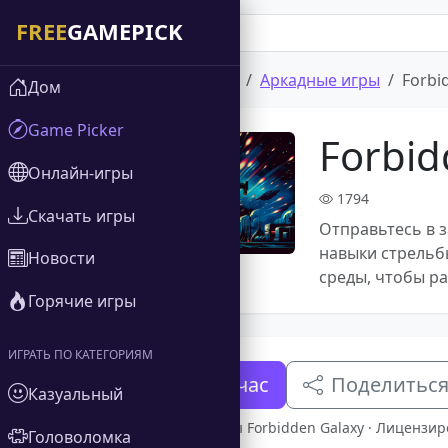
Дом
Скачать игры
Аркадные игры
Forbi
Дом
Game Picker
Forbid
Онлайн-игры
1794
Скачать игры
Отправьтесь в з
навыки стрельб
Новости
среды, чтобы р
Горячие игры
ИГРАТЬ ПО КАТЕГОРИЯМ
Скачать сейчас
Поделитьс
Казуальный
Полная версия игры Forbidden Galaxy · Лицензир
Головоломка