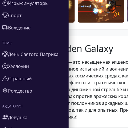
Игры-симуляторы
Спорт
Вождение
ТЕМЫ
О Forbidden Galaxy
День Святого Патрика
Forbidden Galaxy — это насыщенная экшено
Хэллоуин
приключение, полное испытаний и волнений
различных опасных космических средах, ка
Страшный
проверят ваши рефлексы и стратегическое
сосредоточены на динамичной стрельбе и 
Рождество
интенсивных битвах против вражеских кораб
Galaxy привлекает поклонников аркадных ш
АУДИТОРИЯ
казуальных игроков, так и для опытных. П
Запретной Галактики!
Девушка