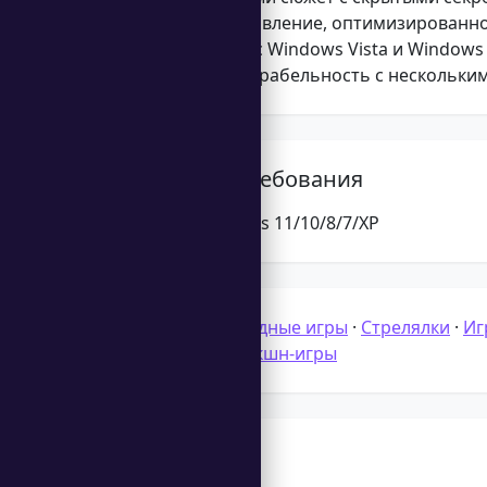
Плавное управление, оптимизированно
Совместимо с Windows Vista и Windows
Высокая реиграбельность с нескольки
Системные требования
Microsoft Windows 11/10/8/7/XP
Категории:
Аркадные игры
·
Стрелялки
·
Иг
для ноутбуков
·
Экшн-игры
Теги