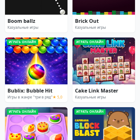
Boom ballz
Brick Out
Казуальные игры
Казуальные игры
ИГРАТЬ ОНЛАЙН
ИГРАТЬ ОНЛАЙН
Bublix: Bubble Hit
Cake Link Master
Игры в жанре "три в ряд"
★ 5,0
Казуальные игры
ИГРАТЬ ОНЛАЙН
ИГРАТЬ ОНЛАЙН