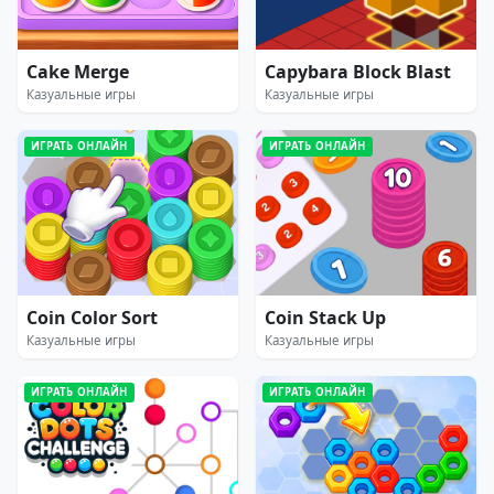
Cake Merge
Capybara Block Blast
Казуальные игры
Казуальные игры
ИГРАТЬ ОНЛАЙН
ИГРАТЬ ОНЛАЙН
Coin Color Sort
Coin Stack Up
Казуальные игры
Казуальные игры
ИГРАТЬ ОНЛАЙН
ИГРАТЬ ОНЛАЙН