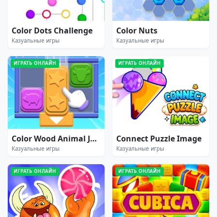
Color Dots Challenge
Color Nuts
Казуальные игры
Казуальные игры
ИГРАТЬ ОНЛАЙН
ИГРАТЬ ОНЛАЙН
Color Wood Animal Jam
Connect Puzzle Image
Казуальные игры
Казуальные игры
ИГРАТЬ ОНЛАЙН
ИГРАТЬ ОНЛАЙН