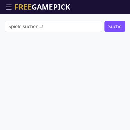
☰
Suche