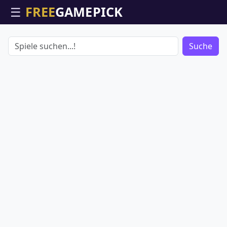
☰
Suche