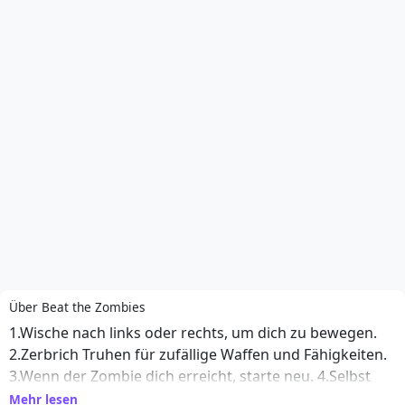
Über Beat the Zombies
1.Wische nach links oder rechts, um dich zu bewegen.
2.Zerbrich Truhen für zufällige Waffen und Fähigkeiten.
3.Wenn der Zombie dich erreicht, starte neu. 4.Selbst
wenn du scheiterst, verdiene Belohnungen und
Mehr lesen