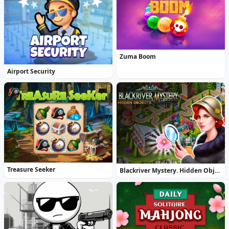
Zuma Boom
Airport Security
Treasure Seeker
Blackriver Mystery. Hidden Objects