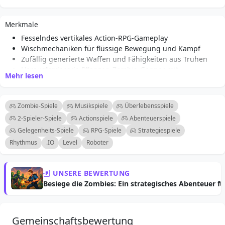
versuche es erneut.
Merkmale
Fesselndes vertikales Action-RPG-Gameplay
Wischmechaniken für flüssige Bewegung und Kampf
Zufällig generierte Waffen und Fähigkeiten aus Truhen
Herausfordernde Pflanzen-Zombie-Gegner mit
Mehr lesen
einzigartigen Eigenschaften
Belohnungssystem für Wiederholungen, das
kontinuierliches Spielen fördert
Zombie-Spiele
Musikspiele
Überlebensspiele
Lebendige Grafiken und immersive Soundeffekte
2-Spieler-Spiele
Actionspiele
Abenteuerspiele
Mehrere Stufen mit zunehmendem Schwierigkeitsgrad
Gelegenheits-Spiele
RPG-Spiele
Strategiespiele
Zugänglich für Gelegenheitsspieler und herausfordernd
Rhythmus
.IO
Level
Roboter
für Veteranen
UNSERE BEWERTUNG
Besiege die Zombies: Ein strategisches Abenteuer f
Gemeinschaftsbewertung