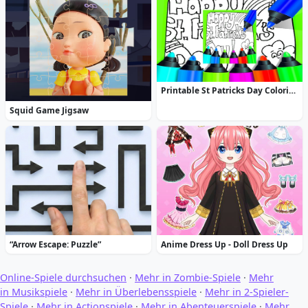
Printable St Patricks Day Coloring Pages
Squid Game Jigsaw
“Arrow Escape: Puzzle”
Anime Dress Up - Doll Dress Up
Online-Spiele durchsuchen
·
Mehr in Zombie-Spiele
·
Mehr
in Musikspiele
·
Mehr in Überlebensspiele
·
Mehr in 2-Spieler-
Spiele
·
Mehr in Actionspiele
·
Mehr in Abenteuerspiele
·
Mehr