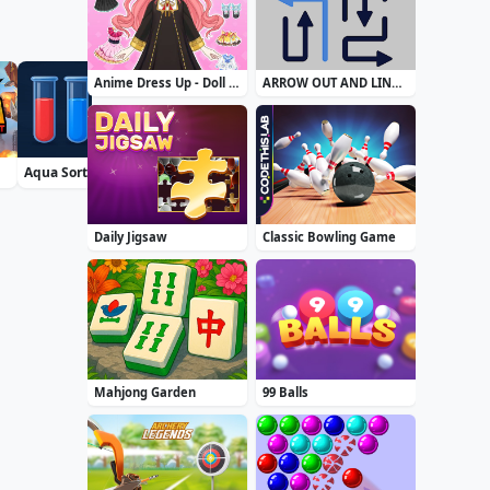
Anime Dress Up - Doll Dress Up
ARROW OUT AND LINKER
Aqua Sort Water Color Puzzle
Soccer Euro Cup 2025
Airport Security
Daily Jigsaw
Classic Bowling Game
Mahjong Garden
99 Balls