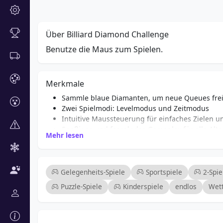
Über Billiard Diamond Challenge
Benutze die Maus zum Spielen.
Merkmale
Sammle blaue Diamanten, um neue Queues frei
Zwei Spielmodi: Levelmodus und Zeitmodus
Intuitive Maussteuerung für einfaches Zielen 
Spaßiges und fesselndes Gameplay für alle Alt
Mehr lesen
Strategische Mechaniken, die die Fähigkeitenen
Bunte Grafiken und immersive Soundeffekte
Spiele gegen Freunde oder fordere dich selbst
Regelmäßige Updates mit neuen Queues und H
Gelegenheits-Spiele
Sportspiele
2-Spie
Puzzle-Spiele
Kinderspiele
endlos
Wet