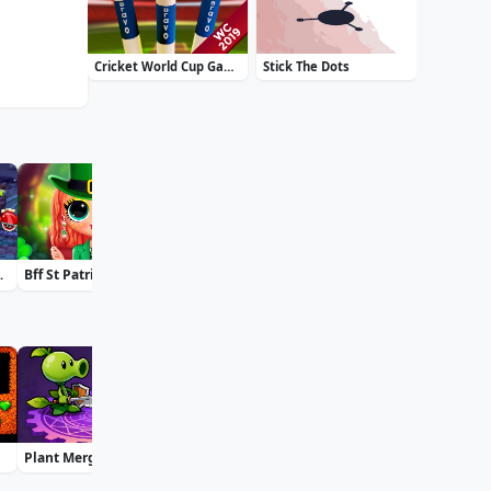
Cricket World Cup Game 2019 Mini Ground Cricke
Stick The Dots
oky Land
Bff St Patricks Day Look
Daily Solitaire Mahjong Classic
Accurate 2D
Plant Merge: Zombie War
Squid Game Jigsaw
Pac Hero