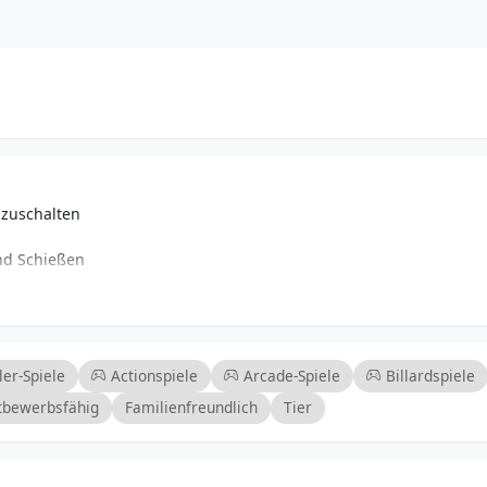
zuschalten
und Schießen
ersgruppen
twicklung fördern
 im Einzelspielermodus heraus
erausforderungen
ler-Spiele
Actionspiele
Arcade-Spiele
Billardspiele
tbewerbsfähig
Familienfreundlich
Tier