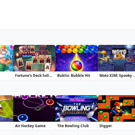
Fortune's Deck Solitaire
Bublix: Bubble Hit
Moto X3M: Spo
Air Hockey Game
The Bowling Club
Digger