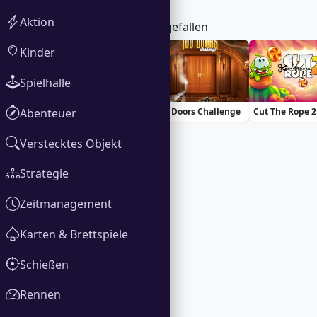
Aktion
Das könnte dir auch gefallen
Kinder
Spielhalle
Abenteuer
Basketball Stars
100 Doors Challenge
Cut The Rope 2
Verstecktes Objekt
Strategie
Zeitmanagement
Karten & Brettspiele
Schießen
Rennen