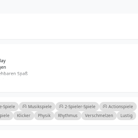
lay
gen
sehbaren Spaß
nden
ern
ential
keit
weit zu konkurrieren
e-Spiele
Musikspiele
2-Spieler-Spiele
Actionspiele
piele
Klicker
Physik
Rhythmus
Verschmelzen
Lustig