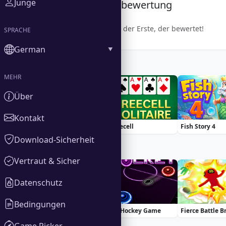
Junge
Gemeinschaftsbewertung
Sei der Erste, der bewertet!
SPRACHE
German
Similar Games
MEHR
Über
Kontakt
Spider Solitaire
Freecell
Fish Story 4
Download-Sicherheit
Trending Games
Vertraut & Sicher
Datenschutz
Bedingungen
ASMR Makeover & Makeup Studio
Air Hockey Game
Game Picker