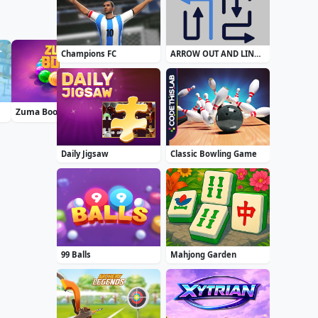
Champions FC
ARROW OUT AND LINKER
Zuma Boom
Treasure Seeker
Blackriver Mystery. Hidden Objects
Daily Jigsaw
Classic Bowling Game
99 Balls
Mahjong Garden