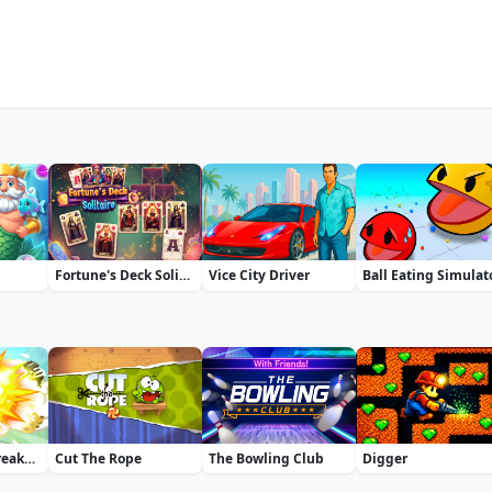
Fortune's Deck Solitaire
Vice City Driver
Ball Eating Simulat
Fierce Battle Breakout
Cut The Rope
The Bowling Club
Digger