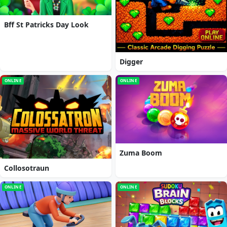
Bff St Patricks Day Look
Digger
ONLINE
ONLINE
Zuma Boom
Collosotraun
ONLINE
ONLINE