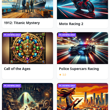
1912: Titanic Mystery
Moto Racing 2
PC-DOWNLOAD
PC-DOWNLOAD
Call of the Ages
Police Supercars Racing
★ 3,0
PC-DOWNLOAD
PC-DOWNLOAD