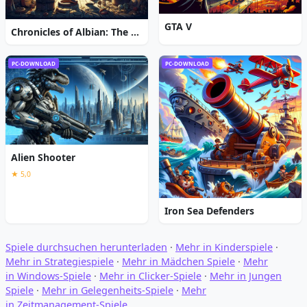
GTA V
Chronicles of Albian: The Magic Convention
PC-DOWNLOAD
PC-DOWNLOAD
Alien Shooter
★ 5,0
Iron Sea Defenders
Spiele durchsuchen herunterladen
·
Mehr in Kinderspiele
·
Mehr in Strategiespiele
·
Mehr in Mädchen Spiele
·
Mehr
in Windows-Spiele
·
Mehr in Clicker-Spiele
·
Mehr in Jungen
Spiele
·
Mehr in Gelegenheits-Spiele
·
Mehr
in Zeitmanagement-Spiele