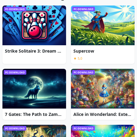
PC-DOWNLOAD
PC-DOWNLOAD
Strike Solitaire 3: Dream Resort
Supercow
★ 5,0
PC-DOWNLOAD
PC-DOWNLOAD
7 Gates: The Path to Zamolxes
Alice in Wonderland: Extended Edition
PC-DOWNLOAD
PC-DOWNLOAD