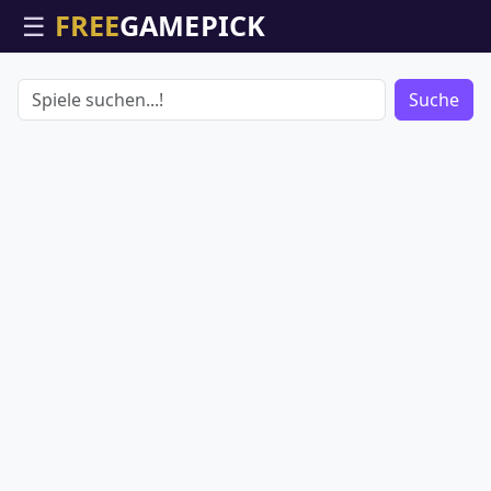
☰
Suche