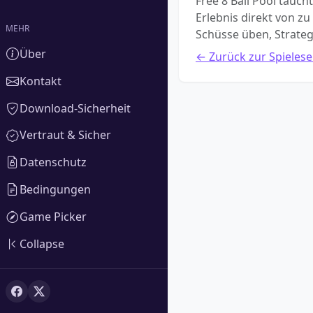
Free 8 Ball Pool tauch
Erlebnis direkt von zu
MEHR
Schüsse üben, Strateg
Über
← Zurück zur Spielese
Kontakt
Download-Sicherheit
Vertraut & Sicher
Datenschutz
Bedingungen
Game Picker
Collapse