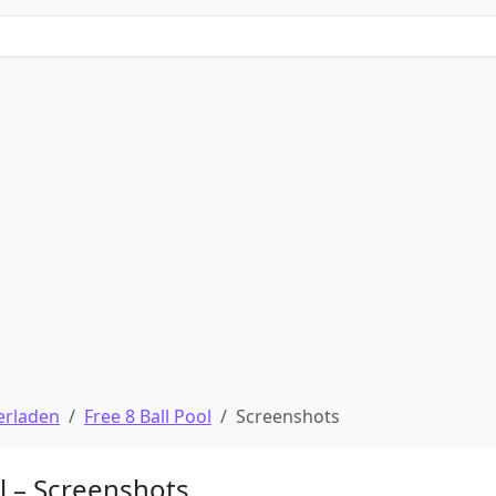
erladen
Free 8 Ball Pool
Screenshots
ol – Screenshots