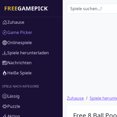
Zuhause
Game Picker
Onlinespiele
Spiele herunterladen
Nachrichten
Heiße Spiele
SPIELE NACH KATEGORIE
Lässig
Zuhause
Spiele herunt
Puzzle
Free 8 Ball Po
Aktion