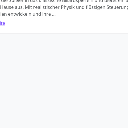
t die Spieler in das klassische Billardspiel ein und bietet ei
 Hause aus. Mit realistischer Physik und flüssigen Steuerun
ien entwickeln und ihre …
ite