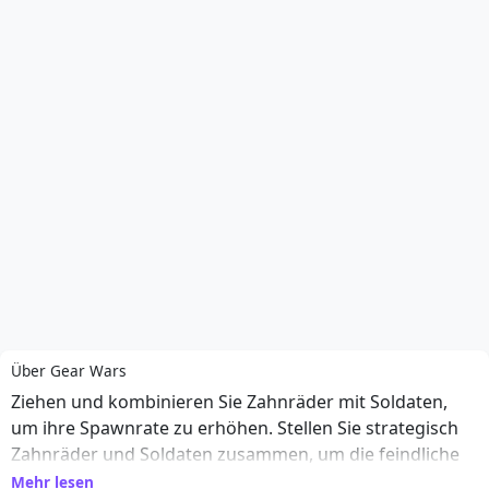
Über Gear Wars
Ziehen und kombinieren Sie Zahnräder mit Soldaten,
um ihre Spawnrate zu erhöhen. Stellen Sie strategisch
Zahnräder und Soldaten zusammen, um die feindliche
Basis zu zerstören.
Mehr lesen