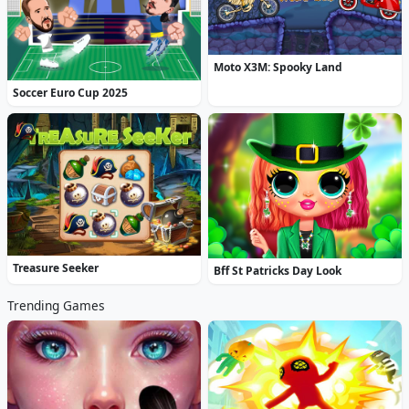
Moto X3M: Spooky Land
Soccer Euro Cup 2025
Treasure Seeker
Bff St Patricks Day Look
Trending Games