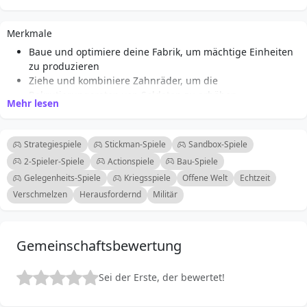
Merkmale
Baue und optimiere deine Fabrik, um mächtige Einheiten
zu produzieren
Ziehe und kombiniere Zahnräder, um die
Rekrutierungsraten von Soldaten zu erhöhen
Mehr lesen
Stelle strategisch Einheiten zusammen, um effektive
Angriffe zu starten
Nimm in Echtzeit Kämpfe gegen herausfordernde Feinde
Strategiespiele
Stickman-Spiele
Sandbox-Spiele
auf
2-Spieler-Spiele
Actionspiele
Bau-Spiele
Verwalte dein Budget klug, um die Produktion zu
Gelegenheits-Spiele
Kriegsspiele
Offene Welt
Echtzeit
maximieren
Verschmelzen
Herausfordernd
Militär
Passe deine Strategien an, um verschiedenen
Feindtaktiken entgegenzuwirken
Genieße ein dynamisches Online-Multiplayer-Erlebnis
Schalte neue Zahnräder und Soldaten frei, während du
Gemeinschaftsbewertung
Fortschritte machst
Sei der Erste, der bewertet!