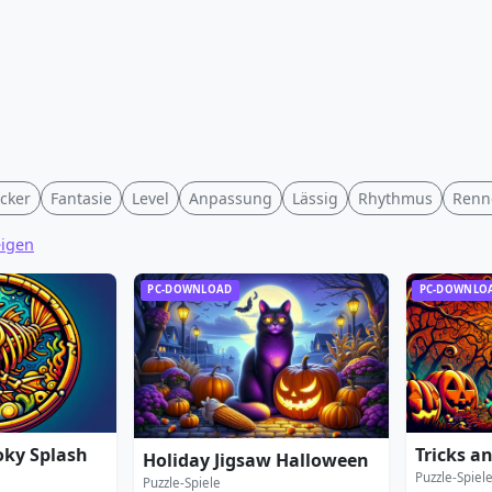
icker
Fantasie
Level
Anpassung
Lässig
Rhythmus
Renn
eigen
PC-DOWNLOAD
PC-DOWNLO
oky Splash
Tricks a
Holiday Jigsaw Halloween
Puzzle-Spiel
Puzzle-Spiele