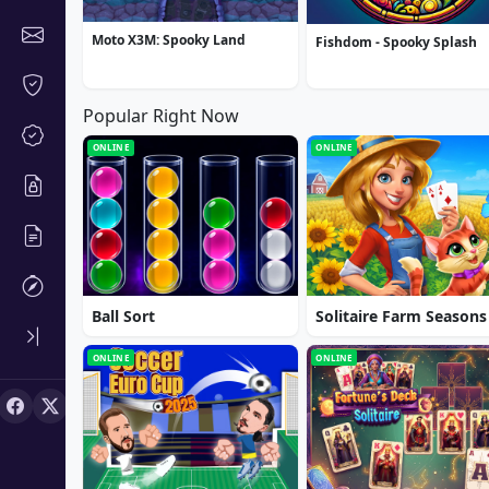
Moto X3M: Spooky Land
Fishdom - Spooky Splash
Popular Right Now
ONLINE
ONLINE
Ball Sort
Solitaire Farm Seasons
ONLINE
ONLINE