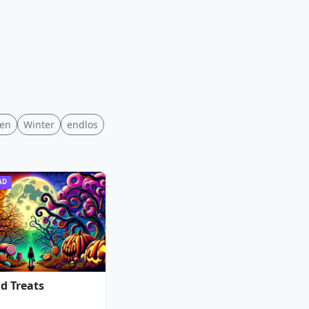
en
Winter
endlos
AD
nd Treats
e