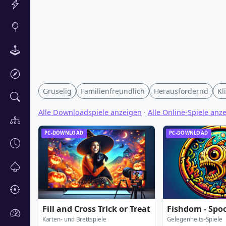
Gruselig
Familienfreundlich
Herausfordernd
Kl
Alle Downloadspiele anzeigen
·
Alle Online-Spiele anz
PC-DOWNLOAD
PC-DOWNLOAD
Fill and Cross Trick or Treat
Fishdom - Spo
Karten- und Brettspiele
Gelegenheits-Spiele