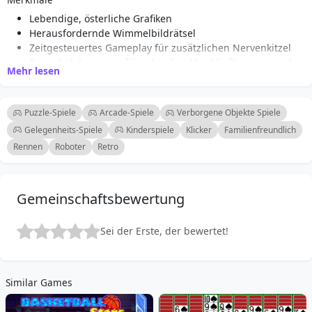
Lebendige, österliche Grafiken
Herausfordernde Wimmelbildrätsel
Zeitgesteuertes Gameplay für zusätzlichen Nervenkitzel
Bonusbelohnungen für schnelles Abschließen von Levels
Mehr lesen
Mehrere wunderschön illustrierte Szenen
Benutzerfreundliche Steuerung für Maus und Touch
Perfekt für Spieler jeden Alters
Puzzle-Spiele
Arcade-Spiele
Verborgene Objekte Spiele
Fesselnder Soundtrack zur Verbesserung des Erlebnisses
Gelegenheits-Spiele
Kinderspiele
Klicker
Familienfreundlich
Rennen
Roboter
Retro
Gemeinschaftsbewertung
Sei der Erste, der bewertet!
Similar Games