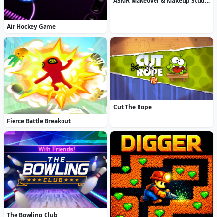
ASMR Makeover & Makeup Studio
Air Hockey Game
Cut The Rope
Fierce Battle Breakout
The Bowling Club