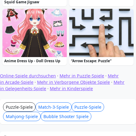
Squid Game Jigsaw
Anime Dress Up - Doll Dress Up
“Arrow Escape: Puzzle”
Online-Spiele durchsuchen
·
Mehr in Puzzle-Spiele
·
Mehr
in Arcade-Spiele
·
Mehr in Verborgene Objekte Spiele
·
Mehr
in Gelegenheits-Spiele
·
Mehr in Kinderspiele
Puzzle-Spiele
Match-3-Spiele
Puzzle-Spiele
Mahjong-Spiele
Bubble Shooter Spiele