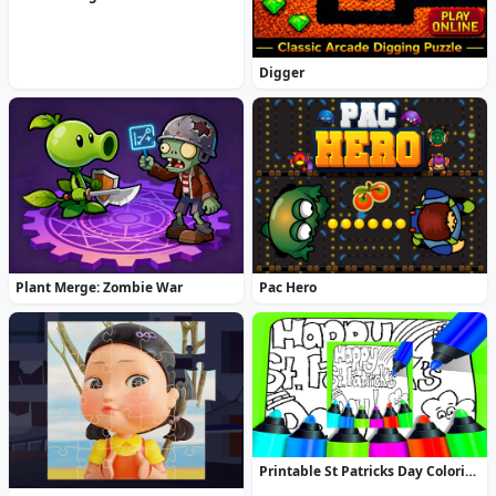
Digger
Plant Merge: Zombie War
Pac Hero
Printable St Patricks Day Coloring Pages