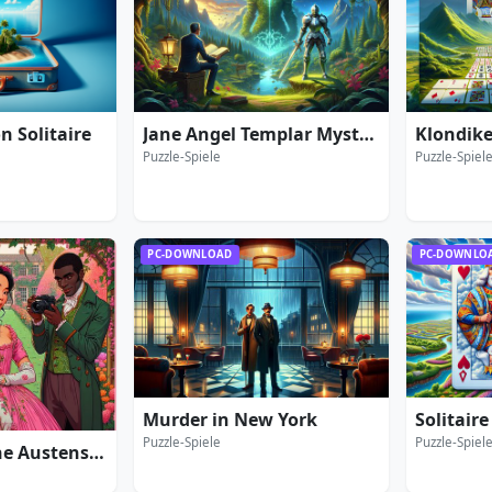
 Solitaire
Jane Angel Templar Mystery
Klondike
Puzzle-Spiele
Puzzle-Spiel
PC-DOWNLOAD
PC-DOWNLO
Murder in New York
Solitaire
Puzzle-Spiele
Puzzle-Spiel
Live Novels Jane Austens Pride and Prejudice