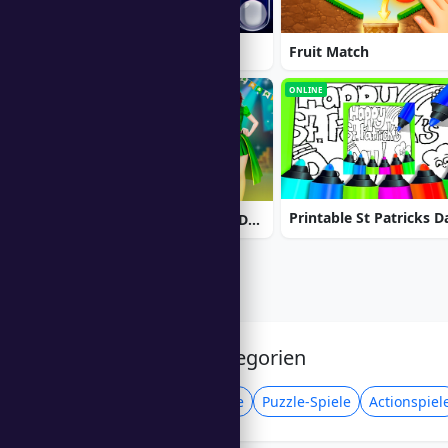
Ball Sort
Fruit Match
ONLINE
ONLINE
Black Pink St.Patricks Day Concert
Verwandte Kategorien
Gelegenheits-Spiele
Puzzle-Spiele
Actionspiel