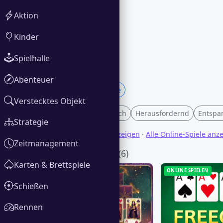
Aktion
Kinder
Spielhalle
Abenteuer
Karten- und Brettspiele
Verstecktes Objekt
Level
Geschichtenreich
Herausfordernd
Entspa
Strategie
Alle Downloadspiele anzeigen
·
Alle Online-Spiele anz
Zeitmanagement
Online spielen
(6)
Karten & Brettspiele
ONLINE SPIELEN
ONLINE SPIELEN
Schießen
Rennen