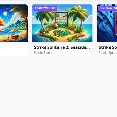
PC-DOWNLOAD
PC-DOWNLO
e
Strike Solitaire 2: Seaside Season
Puzzle-Spiele
Puzzle-Spiel