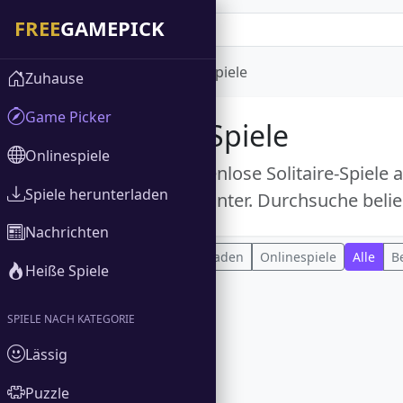
Zuhause
Solitaire-Spiele
Zuhause
Game Picker
Solitaire-Spiele
Onlinespiele
Entdecke kostenlose Solitaire-Spiele 
Spiele herunterladen
Versionen herunter. Durchsuche belie
Nachrichten
Alle
Spiele herunterladen
Onlinespiele
Alle
B
Heiße Spiele
SPIELE NACH KATEGORIE
Lässig
Puzzle