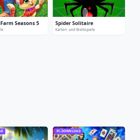
e Farm Seasons 5
Spider Solitaire
ele
Karten- und Brettspiele
AD
PC-DOWNLOAD