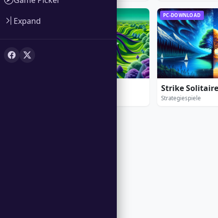
PC-DOWNLOAD
PC-DOWNLOAD
Expand
Spider Solitaire
Strike Solitair
Gelegenheits-Spiele
Strategiespiele