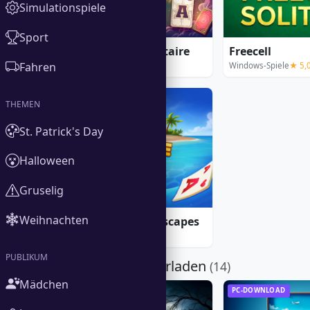
Simulationspiele
Sport
Fortune's Deck Solitaire
Freecell
Fahren
Solitaire-Spiele
★ 3,7
Windows-Spiele
★ 5,
ONLINE SPIELEN
THEMEN
St. Patrick's Day
Halloween
Gruselig
Weihnachten
Tripeaks Solitaire Escapes
Puzzle-Spiele
PUBLIKUM
Für PC herunterladen
(14)
Mädchen
PC-DOWNLOAD
PC-DOWNLOAD