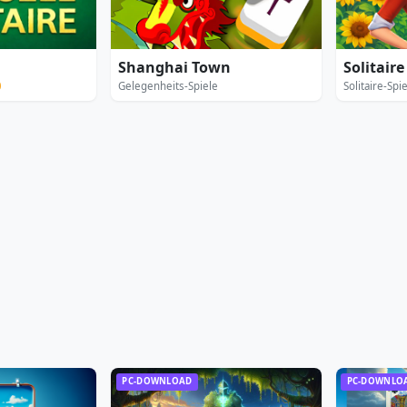
Shanghai Town
Solitair
0
Gelegenheits-Spiele
Solitaire-Spi
PC-DOWNLOAD
PC-DOWNLO