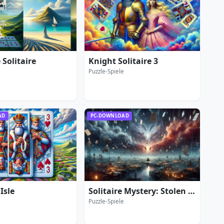
 Solitaire
Knight Solitaire 3
e
Puzzle-Spiele
AD
PC-DOWNLOAD
 Isle
Solitaire Mystery: Stolen Power
e
Puzzle-Spiele