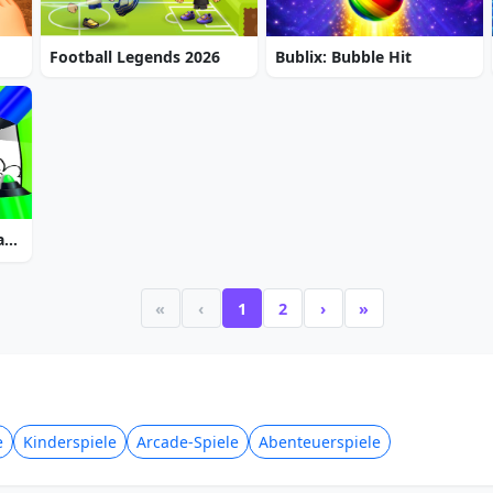
Football Legends 2026
Bublix: Bubble Hit
Printable St Patricks Day Coloring Pages
«
‹
1
2
›
»
e
Kinderspiele
Arcade-Spiele
Abenteuerspiele