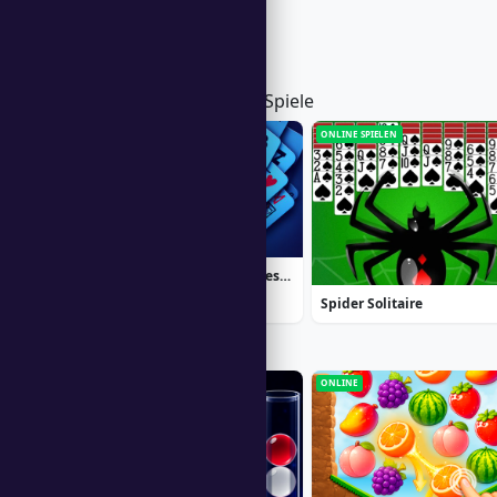
Trendend in Solitaire-Spiele
PC-DOWNLOAD
ONLINE SPIELEN
Strike Solitaire 3: Dream Resort
Spider Solitaire
Popular Right Now
ONLINE
ONLINE