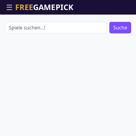
☰
Suche