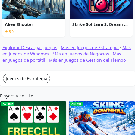
Alien Shooter
Strike Solitaire 3: Dream Resort
★ 5,0
Explorar Descargar Juegos
·
Más en Juegos de Estrategia
·
Más
en Juegos de Windows
·
Más en Juegos de Negocios
·
Más
en Juegos de portátil
·
Más en Juegos de Gestión del Tiempo
Juegos de Estrategia
Players Also Like
ONLINE
ONLINE