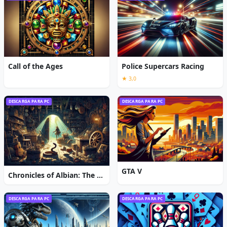
Call of the Ages
Police Supercars Racing
★ 3,0
DESCARGA PARA PC
DESCARGA PARA PC
GTA V
Chronicles of Albian: The Magic Convention
DESCARGA PARA PC
DESCARGA PARA PC