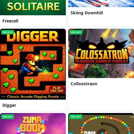
Skiing Downhill
Freecell
ONLINE
ONLINE
Collosotraun
Digger
ONLINE
ONLINE