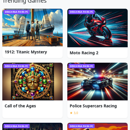
Trending Games
DESCARGA PARA PC
DESCARGA PARA PC
1912: Titanic Mystery
Moto Racing 2
DESCARGA PARA PC
DESCARGA PARA PC
Call of the Ages
Police Supercars Racing
★ 3,0
DESCARGA PARA PC
DESCARGA PARA PC