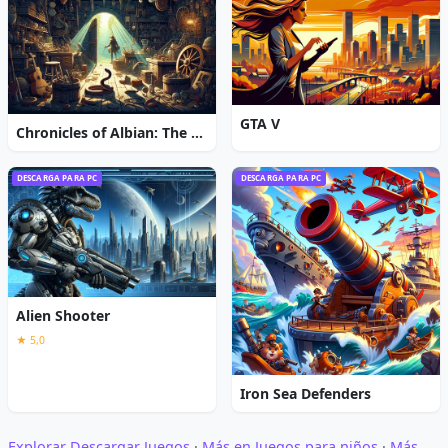
GTA V
Chronicles of Albian: The Magic Convention
DESCARGA PARA PC
DESCARGA PARA PC
Alien Shooter
★ 5,0
Iron Sea Defenders
Explorar Descargar Juegos
·
Más en Juegos para niños
·
Más