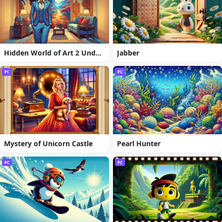
Hidden World of Art 2 Undercover Art Agent
Jabber
PC
PC
Mystery of Unicorn Castle
Pearl Hunter
PC
PC