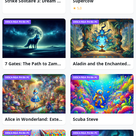
Strike Solitaire 3: Dream Resort
Supercow
★ 5,0
DESCARGA PARA PC
DESCARGA PARA PC
7 Gates: The Path to Zamolxes
Aladin and the Enchanted Lamp: Extended Edition
DESCARGA PARA PC
DESCARGA PARA PC
Alice in Wonderland: Extended Edition
Scuba Steve
DESCARGA PARA PC
DESCARGA PARA PC