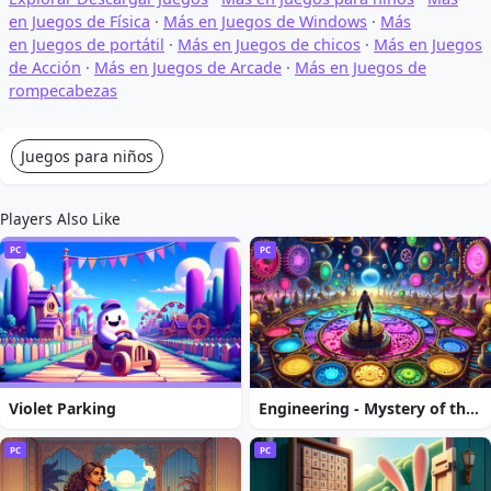
en Juegos de Física
·
Más en Juegos de Windows
·
Más
en Juegos de portátil
·
Más en Juegos de chicos
·
Más en Juegos
de Acción
·
Más en Juegos de Arcade
·
Más en Juegos de
rompecabezas
Juegos para niños
Players Also Like
PC
PC
Violet Parking
Engineering - Mystery of the Ancient Clock
PC
PC