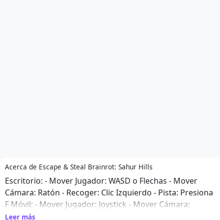
Acerca de Escape & Steal Brainrot: Sahur Hills
Escritorio: - Mover Jugador: WASD o Flechas - Mover
Cámara: Ratón - Recoger: Clic Izquierdo - Pista: Presiona
F Móvil: - Mover Jugador: Joystick - Mover Cámara:
Deslizar - Recoger: Botón - Pista: Toca el ícono de pista
Leer más