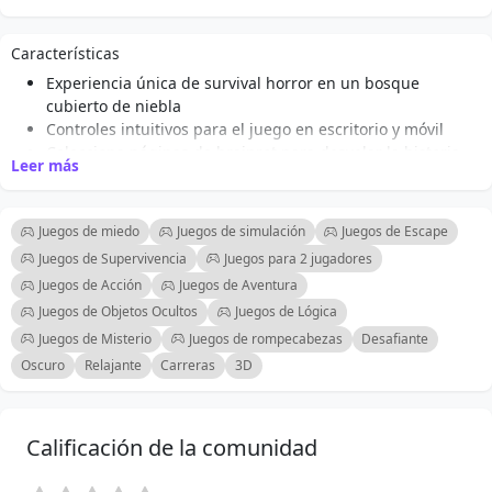
(Esquina superior izquierda)
Características
Experiencia única de survival horror en un bosque
cubierto de niebla
Controles intuitivos para el juego en escritorio y móvil
Colecciona páginas de brainrot para desvelar la historia
Leer más
detrás de la entidad Sahur
Señales de audio dinámicas aumentan la tensión y la
atmósfera
Juegos de miedo
Juegos de simulación
Juegos de Escape
Sin armas, enfatizando el sigilo y la estrategia para la
Juegos de Supervivencia
Juegos para 2 jugadores
supervivencia
Juegos de Acción
Juegos de Aventura
IA desafiante que se adapta a los movimientos del jugador
Juegos de Objetos Ocultos
Juegos de Lógica
Historia cautivadora que se desarrolla con cada página
coleccionada
Juegos de Misterio
Juegos de rompecabezas
Desafiante
Gráficos atmosféricos y diseño de sonido que mejoran la
Oscuro
Relajante
Carreras
3D
inmersión
Calificación de la comunidad