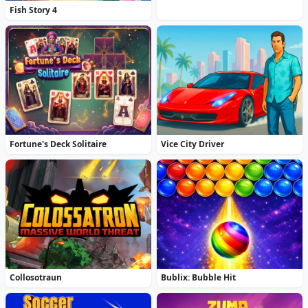
Fish Story 4
Fortune's Deck Solitaire
Vice City Driver
Collosotraun
Bublix: Bubble Hit