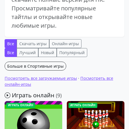
Просматривайте популярные
тайтлы и открывайте новые
любимые игры.
Все
Скачать игры
Онлайн-игры
Все
Лучший
Новый
Популярный
Больше в Спортивные игры
Посмотреть все загружаемые игры
·
Посмотреть все
онлайн-игры
Играть онлайн
(9)
ИГРАТЬ ОНЛАЙН
ИГРАТЬ ОНЛАЙН