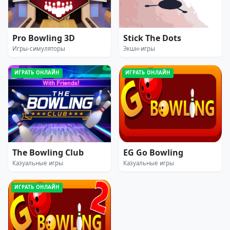
Pro Bowling 3D
Stick The Dots
Игры-симуляторы
Экшн-игры
ИГРАТЬ ОНЛАЙН
ИГРАТЬ ОНЛАЙН
The Bowling Club
EG Go Bowling
Казуальные игры
Казуальные игры
ИГРАТЬ ОНЛАЙН